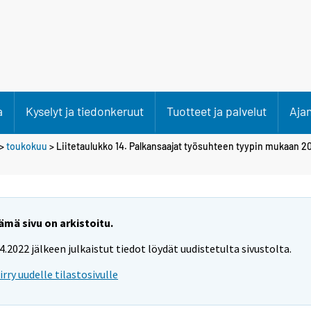
a
Kyselyt ja tiedonkeruut
Tuotteet ja palvelut
Aja
>
toukokuu
> Liitetaulukko 14. Palkansaajat työsuhteen tyypin mukaan 20
ämä sivu on arkistoitu.
.4.2022 jälkeen julkaistut tiedot löydät uudistetulta sivustolta.
iirry uudelle tilastosivulle