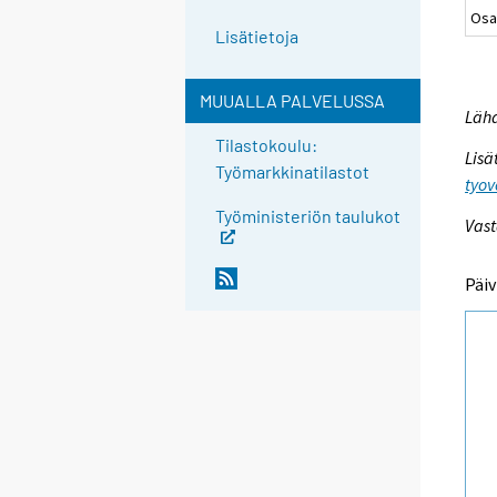
Osa
Lisätietoja
MUUALLA PALVELUSSA
Lähd
Tilastokoulu:
Lisä
Työmarkkinatilastot
tyov
Työministeriön taulukot
Vast
Päiv