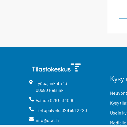
Kysy 
Työpajankatu
13
00580
Helsinki
Neuvonta
Vaihde
029 551 1000
Kysy tila
Tietopalvelu
029 551 2220
Usein ky
info@stat.fi
Medialle