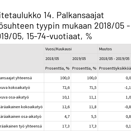
itetaulukko 14. Palkansaajat
ösuhteen tyypin mukaan 2018/05 -
19/05, 15-74-vuotiaat, %
Vuosi/Kuukausi
Muutos
2018/05
2019/05
2018/05 - 2019/05
Prosenttia, %
Prosenttia, %
Prosenttiyksikkö
kansaajat yhteensä
100,0
100,0
0,
atkuva kokoaikatyö
72,6
71,5
-1,
tkuva osa-aikatyö
10,1
11,1
1,
ääräaikainen kokoaikatyö
12,6
11,8
-0,
ääräaikainen osa-aikatyö
4,7
5,5
0,
räaikainen työ yhteensä
17,3
17,3
0,