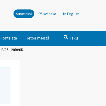
Suomeksi
På svenska
In English
nkohtaista
Tietoa meistä
Haku
18/05 - 2019/05,