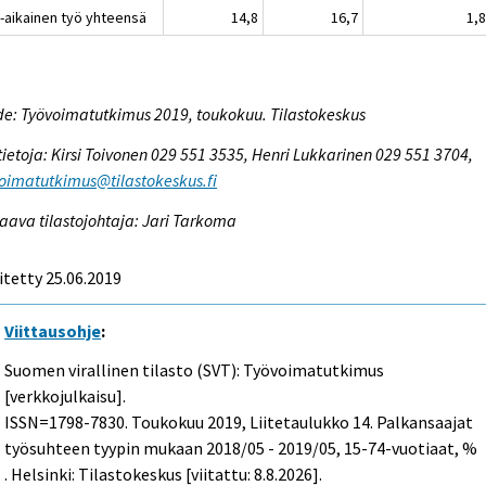
-aikainen työ yhteensä
14,8
16,7
1,
e: Työvoimatutkimus 2019, toukokuu. Tilastokeskus
tietoja: Kirsi Toivonen 029 551 3535, Henri Lukkarinen 029 551 3704,
oimatutkimus@tilastokeskus.fi
aava tilastojohtaja: Jari Tarkoma
itetty 25.06.2019
Viittausohje
:
Suomen virallinen tilasto (SVT): Työvoimatutkimus
[verkkojulkaisu].
ISSN=1798-7830.
Toukokuu
2019, Liitetaulukko 14. Palkansaajat
työsuhteen tyypin mukaan 2018/05 - 2019/05, 15-74-vuotiaat, %
. Helsinki: Tilastokeskus [viitattu: 8.8.2026].