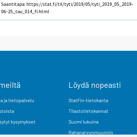
Saantitapa: https://stat.fi/til/tyti/2019/05/tyti_2019_05_2019-
06-25_tau_014_fi.html
meiltä
Löydä nopeasti
 ja tietopalvelu
StatFin-tietokanta
stoista
Tilastotietokannat
sytyt kysymykset
Suomi lukuina
Rahanarvonmuunnin