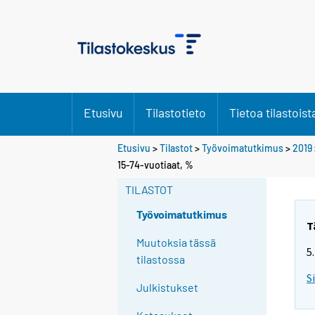
Etusivu
Tilastotieto
Tietoa tilastoist
Etusivu
>
Tilastot
>
Työvoimatutkimus
>
2019
Y
15-74-vuotiaat, %
o
TILASTOT
u
a
Työvoimatutkimus
r
T
e
Muutoksia tässä
5
m
tilastossa
o
S
Julkistukset
v
i