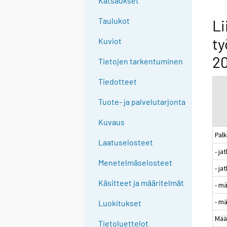
Katsaukset
n
g
Taulukot
Li
t
ty
Kuviot
o
a
20
Tietojen tarkentuminen
n
o
Tiedotteet
t
Tuote- ja palvelutarjonta
h
e
Kuvaus
r
Pal
s
Laatuselosteet
- j
e
Menetelmäselosteet
r
- ja
v
Käsitteet ja määritelmät
- m
i
- m
c
Luokitukset
e
Mää
Tietoluettelot
.