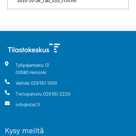
2010-10-26_tau_010_fi.html
Työpajankatu
13
00580
Helsinki
Vaihde
029 551 1000
Tietopalvelu
029 551 2220
info@stat.fi
Kysy meiltä