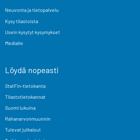
Neuvonta ja tietopalvelu
Kysy tilastoista
Usein kysytyt kysymykset
Medialle
Löydä nopeasti
StatFin-tietokanta
Tilastotietokannat
Suomi lukuina
Rahanarvonmuunnin
Tulevat julkaisut