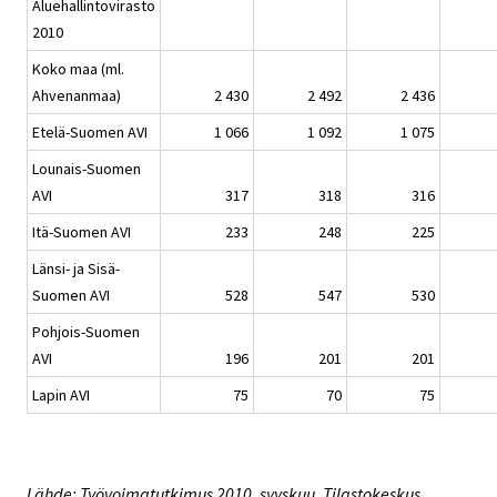
Aluehallintovirasto
2010
Koko maa (ml.
Ahvenanmaa)
2 430
2 492
2 436
Etelä-Suomen AVI
1 066
1 092
1 075
Lounais-Suomen
AVI
317
318
316
Itä-Suomen AVI
233
248
225
Länsi- ja Sisä-
Suomen AVI
528
547
530
Pohjois-Suomen
AVI
196
201
201
Lapin AVI
75
70
75
Lähde: Työvoimatutkimus 2010, syyskuu. Tilastokeskus