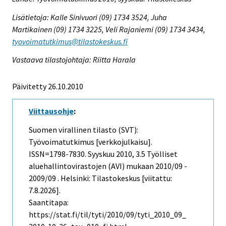
Lisätietoja: Kalle Sinivuori (09) 1734 3524, Juha
Martikainen (09) 1734 3225, Veli Rajaniemi (09) 1734 3434,
tyovoimatutkimus@tilastokeskus.fi
Vastaava tilastojohtaja: Riitta Harala
Päivitetty 26.10.2010
Viittausohje
:
Suomen virallinen tilasto (SVT):
Työvoimatutkimus [verkkojulkaisu].
ISSN=1798-7830.
Syyskuu
2010, 3.5 Työlliset
aluehallintovirastojen (AVI) mukaan 2010/09 -
2009/09 . Helsinki: Tilastokeskus [viitattu:
7.8.2026].
Saantitapa:
https://stat.fi/til/tyti/2010/09/tyti_2010_09_