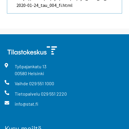
2020-01-24_tau_004_fi.html
Työpajankatu
13
00580
Helsinki
Vaihde
029 551 1000
Tietopalvelu
029 551 2220
info@stat.fi
Kysy meiltä