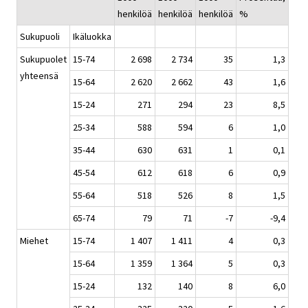
henkilöä
henkilöä
henkilöä
%
Sukupuoli
Ikäluokka
Sukupuolet
15-74
2 698
2 734
35
1,3
yhteensä
15-64
2 620
2 662
43
1,6
15-24
271
294
23
8,5
25-34
588
594
6
1,0
35-44
630
631
1
0,1
45-54
612
618
6
0,9
55-64
518
526
8
1,5
65-74
79
71
-7
-9,4
Miehet
15-74
1 407
1 411
4
0,3
15-64
1 359
1 364
5
0,3
15-24
132
140
8
6,0