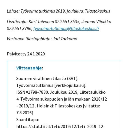
Lähde: Työvoimatutkimus 2019, joulukuu. Tilastokeskus
Lisätietoja: Kirsi Toivonen 029 551 3535, Joanna Viinikka
029 551 3796,
tyovoimatutkimus@tilastokeskus.fi
Vastaava tilastojohtaja: Jari Tarkoma
Päivitetty 24.1.2020
Viittausohje
:
Suomen virallinen tilasto (SVT):
Työvoimatutkimus [verkkojulkaisu].
ISSN=1798-7830.
Joulukuu
2019, Liitetaulukko
4. Työvoima sukupuolen ja iän mukaan 2018/12
- 2019/12 . Helsinki: Tilastokeskus [viitattu:
7.8.2026].
Saantitapa:
https://stat.fi/til/tyti/2019/12/tyti_2019_12_