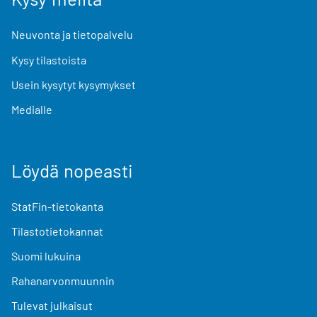
Neuvonta ja tietopalvelu
Kysy tilastoista
Usein kysytyt kysymykset
Medialle
Löydä nopeasti
StatFin-tietokanta
Tilastotietokannat
Suomi lukuina
Rahanarvonmuunnin
Tulevat julkaisut