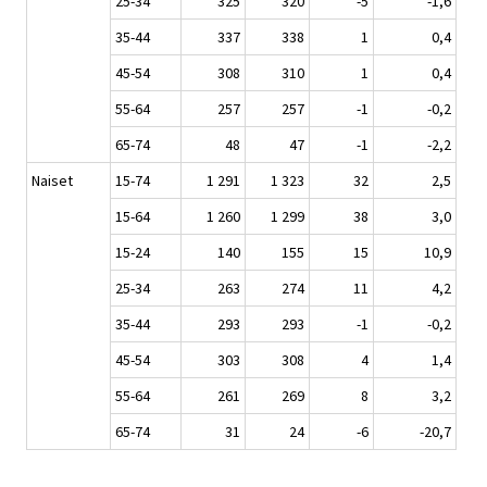
25-34
325
320
-5
-1,6
35-44
337
338
1
0,4
45-54
308
310
1
0,4
55-64
257
257
-1
-0,2
65-74
48
47
-1
-2,2
Naiset
15-74
1 291
1 323
32
2,5
15-64
1 260
1 299
38
3,0
15-24
140
155
15
10,9
25-34
263
274
11
4,2
35-44
293
293
-1
-0,2
45-54
303
308
4
1,4
55-64
261
269
8
3,2
65-74
31
24
-6
-20,7