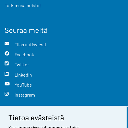
Tutkimusaineistot
Seuraa meitä
Tilaa uutisviesti
Facebook
Twitter
LinkedIn
YouTube
Instagram
Tietoa evästeistä
Yhteystiedot
Käytämme sivustollamme evästeitä.