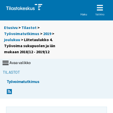
Valikko
Haku
Etusivu
>
Tilastot
>
Työvoimatutkimus
>
2019
>
joulukuu
> Liitetaulukko 4.
Työvoima sukupuolen ja iän
mukaan 2018/12 - 2019/12
Avaa valikko
TILASTOT
Työvoimatutkimus