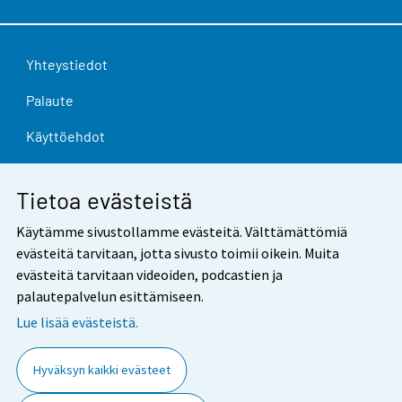
Yhteystiedot
Palaute
Käyttöehdot
Tietosuoja
Tietoa evästeistä
Saavutettavuus
Käytämme sivustollamme evästeitä. Välttämättömiä
Tietoa sivustosta
evästeitä tarvitaan, jotta sivusto toimii oikein. Muita
evästeitä tarvitaan videoiden, podcastien ja
Evästeasetukset
palautepalvelun esittämiseen.
Lue lisää evästeistä.
Hyväksyn kaikki evästeet