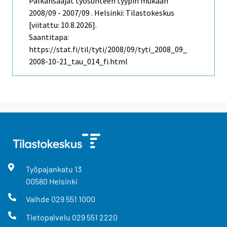
Palkansaajat työsuhteen tyypin mukaan
2008/09 - 2007/09 . Helsinki: Tilastokeskus
[viitattu: 10.8.2026].
Saantitapa:
https://stat.fi/til/tyti/2008/09/tyti_2008_09_
2008-10-21_tau_014_fi.html
Työpajankatu
13
00580
Helsinki
Vaihde
029 551 1000
Tietopalvelu
029 551 2220