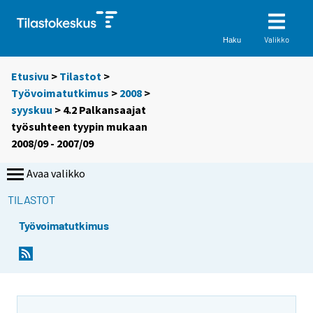
Valikko
Haku
Etusivu
>
Tilastot
>
Työvoimatutkimus
>
2008
>
syyskuu
> 4.2 Palkansaajat
työsuhteen tyypin mukaan
2008/09 - 2007/09
Avaa valikko
TILASTOT
Työvoimatutkimus