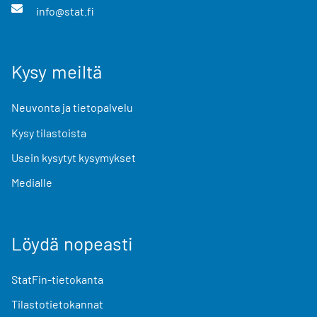
info@stat.fi
Kysy meiltä
Neuvonta ja tietopalvelu
Kysy tilastoista
Usein kysytyt kysymykset
Medialle
Löydä nopeasti
StatFin-tietokanta
Tilastotietokannat