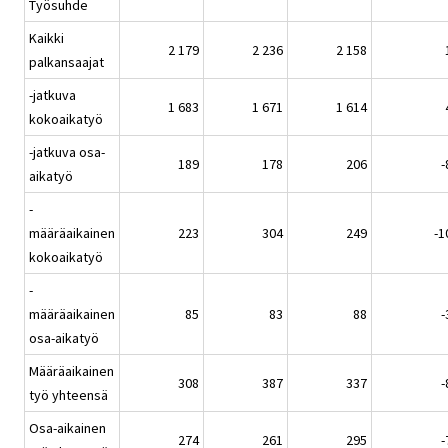
Työsuhde
Kaikki
2 179
2 236
2 158
palkansaajat
-jatkuva
1 683
1 671
1 614
kokoaikatyö
-jatkuva osa-
189
178
206
-
aikatyö
-
määräaikainen
223
304
249
-1
kokoaikatyö
-
määräaikainen
85
83
88
-
osa-aikatyö
Määräaikainen
308
387
337
-
työ yhteensä
Osa-aikainen
274
261
295
-