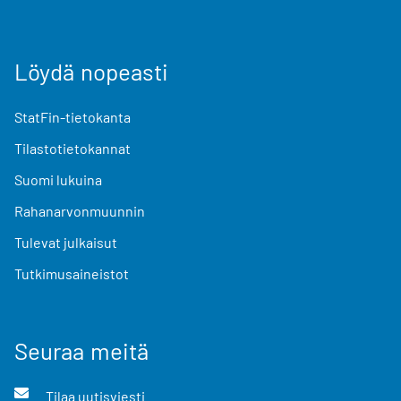
Löydä nopeasti
StatFin-tietokanta
Tilastotietokannat
Suomi lukuina
Rahanarvonmuunnin
Tulevat julkaisut
Tutkimusaineistot
Seuraa meitä
Tilaa uutisviesti