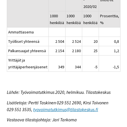
2020/02
1000
1000
1000
Prosenttia,
henkilöä
henkilöä
henkilöä
%
Ammattiasema
Työlliset yhteensä
2 504
2 524
20
0,8
Palkansaajat yhteensä
2 154
2 180
25
1,2
Yrittäjät ja
yrittäjäperheenjäsenet
349
344
-5
-1,5
Lähde: Työvoimatutkimus 2020, helmikuu. Tilastokeskus
Lisätietoja: Pertti Taskinen 029 551 2690, Kirsi Toivonen
029 551 3535,
tyovoimatutkimus@tilastokeskus.fi
Vastaava tilastojohtaja: Jari Tarkoma