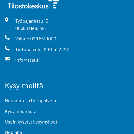
Työpajankatu
13
00580
Helsinki
Vaihde
029 551 1000
Tietopalvelu
029 551 2220
info@stat.fi
Kysy meiltä
Neuvonta ja tietopalvelu
Kysy tilastoista
Usein kysytyt kysymykset
Medialle