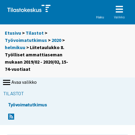
Valikko
Haku
Etusivu
>
Tilastot
>
Työvoimatutkimus
>
2020
>
helmikuu
> Liitetaulukko 8.
Työlliset ammattiaseman
mukaan 2019/02 - 2020/02, 15-
74-vuotiaat
Avaa valikko
TILASTOT
Työvoimatutkimus