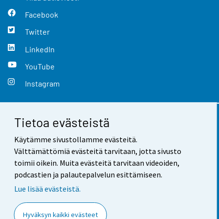
Facebook
Twitter
LinkedIn
YouTube
Instagram
Tietoa evästeistä
Yhteystiedot
Käytämme sivustollamme evästeitä.
Palaute
Välttämättömiä evästeitä tarvitaan, jotta sivusto
toimii oikein. Muita evästeitä tarvitaan videoiden,
Käyttöehdot
podcastien ja palautepalvelun esittämiseen.
Tietosuoja
Lue lisää evästeistä.
Saavutettavuus
Hyväksyn kaikki evästeet