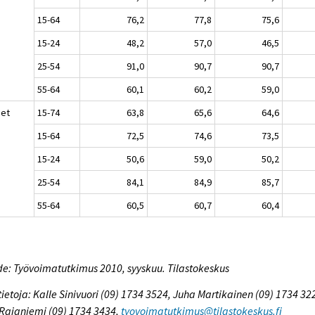
15-64
76,2
77,8
75,6
15-24
48,2
57,0
46,5
25-54
91,0
90,7
90,7
55-64
60,1
60,2
59,0
set
15-74
63,8
65,6
64,6
15-64
72,5
74,6
73,5
15-24
50,6
59,0
50,2
25-54
84,1
84,9
85,7
55-64
60,5
60,7
60,4
e: Työvoimatutkimus 2010, syyskuu. Tilastokeskus
tietoja: Kalle Sinivuori (09) 1734 3524, Juha Martikainen (09) 1734 32
 Rajaniemi (09) 1734 3434,
tyovoimatutkimus@tilastokeskus.fi