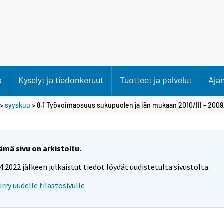
a
Kyselyt ja tiedonkeruut
Tuotteet ja palvelut
Aja
>
syyskuu
> 8.1 Työvoimaosuus sukupuolen ja iän mukaan 2010/III - 2009/
ämä sivu on arkistoitu.
.4.2022 jälkeen julkaistut tiedot löydät uudistetulta sivustolta.
iirry uudelle tilastosivulle