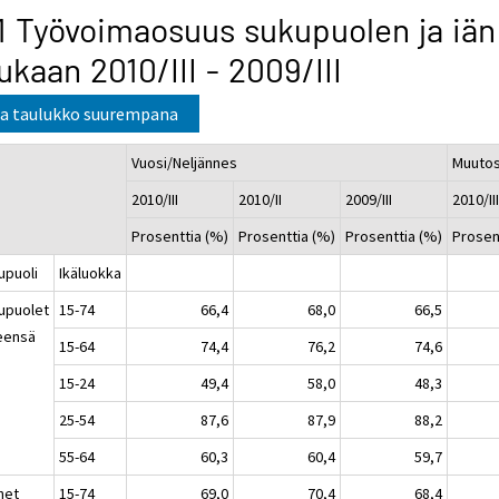
1 Työvoimaosuus sukupuolen ja iän
kaan 2010/III - 2009/III
a taulukko suurempana
Vuosi/Neljännes
Muuto
2010/III
2010/II
2009/III
2010/III
Prosenttia (%)
Prosenttia (%)
Prosenttia (%)
Prosen
upuoli
Ikäluokka
upuolet
15-74
66,4
68,0
66,5
eensä
15-64
74,4
76,2
74,6
15-24
49,4
58,0
48,3
25-54
87,6
87,9
88,2
55-64
60,3
60,4
59,7
het
15-74
69,0
70,4
68,4