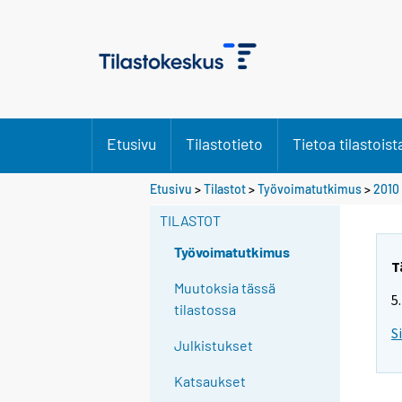
Etusivu
Tilastotieto
Tietoa tilastoist
Y
Etusivu
>
Tilastot
>
Työvoimatutkimus
>
2010
o
TILASTOT
u
a
Työvoimatutkimus
r
T
e
Muutoksia tässä
5
m
tilastossa
o
S
Julkistukset
v
i
Katsaukset
n