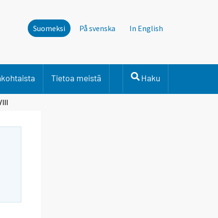
Suomeksi
På svenska
In English
nkohtaista
Tietoa meistä
Haku
III