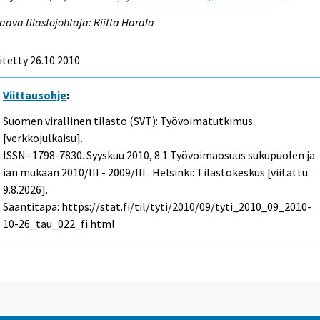
aava tilastojohtaja: Riitta Harala
itetty 26.10.2010
Viittausohje
:
Suomen virallinen tilasto (SVT): Työvoimatutkimus
[verkkojulkaisu].
ISSN=1798-7830.
Syyskuu
2010, 8.1 Työvoimaosuus sukupuolen ja
iän mukaan 2010/III - 2009/III . Helsinki: Tilastokeskus [viitattu:
9.8.2026].
Saantitapa: https://stat.fi/til/tyti/2010/09/tyti_2010_09_2010-
10-26_tau_022_fi.html