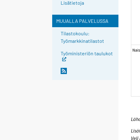
Lisätietoja
MUUALLA PALVELUSSA
Tilastokoulu:
Työmarkkinatilastot
Nai
Työministeriön taulukot
Lähd
Lisä
Veli