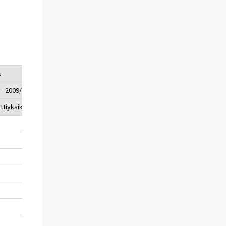
s
 - 2009/III
ttiyksikköä (%)
-0,1
-0,2
1,1
-0,6
0,6
0,6