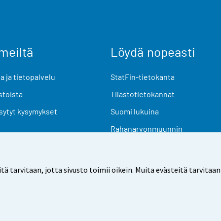
meiltä
Löydä nopeasti
 ja tietopalvelu
StatFin-tietokanta
stoista
Tilastotietokannat
sytyt kysymykset
Suomi lukuina
Rahanarvonmuunnin
Tulevat julkaisut
Tutkimusaineistot
arvitaan, jotta sivusto toimii oikein. Muita evästeitä tarvitaan
Käyttöehdot
Tietosuoja
Saavutettavuus
Tietoa sivu