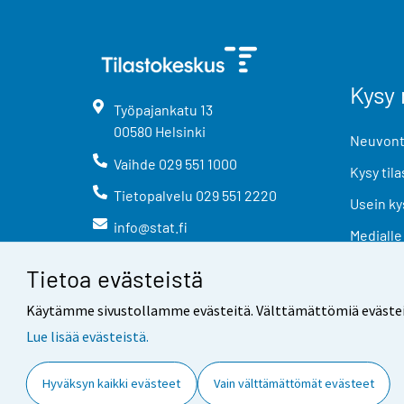
Kysy 
Työpajankatu
13
00580
Helsinki
Neuvonta
Vaihde
029 551 1000
Kysy tila
Tietopalvelu
029 551 2220
Usein ky
info@stat.fi
Medialle
Tietoa evästeistä
Käytämme sivustollamme evästeitä. Välttämättömiä evästeitä t
Lue lisää evästeistä.
Yhteystiedot
Palaute
Hyväksyn kaikki evästeet
Vain välttämättömät evästeet