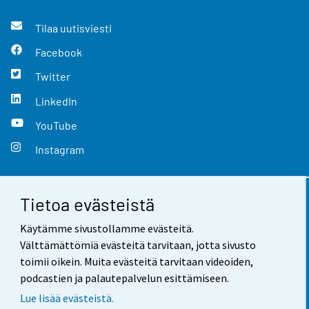
Tilaa uutisviesti
Facebook
Twitter
LinkedIn
YouTube
Instagram
Tietoa evästeistä
Yhteystiedot
Käytämme sivustollamme evästeitä.
Palaute
Välttämättömiä evästeitä tarvitaan, jotta sivusto
toimii oikein. Muita evästeitä tarvitaan videoiden,
Käyttöehdot
podcastien ja palautepalvelun esittämiseen.
Tietosuoja
Lue lisää evästeistä.