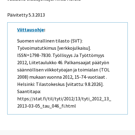
Päivitetty 5.3.2013
Viittausohje
:
Suomen virallinen tilasto (SVT):
Työvoimatutkimus [verkkojulkaisu].
ISSN=1798-7830.
Työllisyys Ja Työttömyys
2012, Liitetaulukko 46. Palkansaajat päätyön
säännöllisen viikkotyöajan ja toimialan (TOL
2008) mukaan vuonna 2012, 15-74-vuotiaat .
Helsinki: Tilastokeskus [viitattu: 9.8.2026].
Saantitapa:
https://stat.fi/til/tyti/2012/13/tyti_2012_13_
2013-03-05_tau_046_fi.html