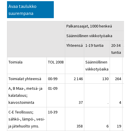
Avaa taulukko
suurempana
Palkansaajat, 1000 henkeä
Säännöllinen viikkotyöaika
Yhteensä
1-19 tuntia
20-34
35-
tuntia
tunt
Toimiala
TOL 2008
Säännöllinen
viikkotyöaika
Toimialat yhteensä
00-99
2 146
130
264
1 5
A, B Maa-, metsä- ja
01-09
kalatalous;
kaivostoiminta
37
.
4
C-E Teollisuus;
10-39
sähkö-, lämpö-, vesi-
ja jätehuolto yms.
358
6
19
2