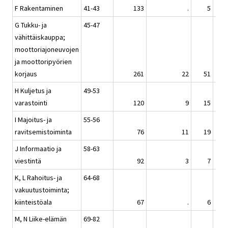
F Rakentaminen
41-43
133
.
5
1
G Tukku- ja
45-47
vähittäiskauppa;
moottoriajoneuvojen
ja moottoripyörien
korjaus
261
22
51
1
H Kuljetus ja
49-53
varastointi
120
9
15
I Majoitus- ja
55-56
ravitsemistoiminta
76
11
19
J Informaatio ja
58-63
viestintä
92
3
7
K, L Rahoitus- ja
64-68
vakuutustoiminta;
kiinteistöala
67
.
6
M, N Liike-elämän
69-82