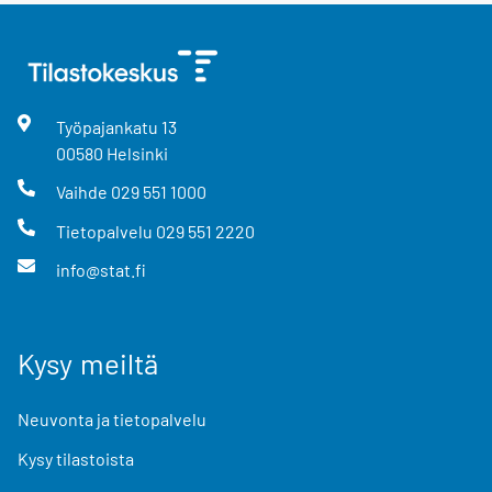
Työpajankatu
13
00580
Helsinki
Vaihde
029 551 1000
Tietopalvelu
029 551 2220
info@stat.fi
Kysy meiltä
Neuvonta ja tietopalvelu
Kysy tilastoista