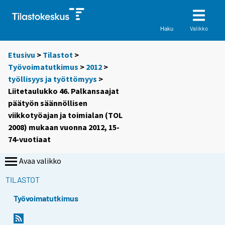
Valikko
Haku
Etusivu
>
Tilastot
>
Työvoimatutkimus
>
2012
>
työllisyys ja työttömyys
>
Liitetaulukko 46. Palkansaajat
päätyön säännöllisen
viikkotyöajan ja toimialan (TOL
2008) mukaan vuonna 2012, 15-
74-vuotiaat
Avaa valikko
TILASTOT
Työvoimatutkimus