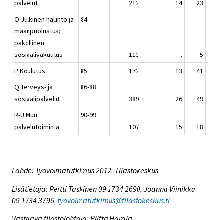
palvelut
212
14
23
1
O Julkinen hallinto ja
84
maanpuolustus;
pakollinen
sosiaalivakuutus
113
.
5
P Koulutus
85
172
13
41
1
Q Terveys- ja
86-88
sosiaalipalvelut
389
26
49
2
R-U Muu
90-99
palvelutoiminta
107
15
18
Lähde: Työvoimatutkimus 2012. Tilastokeskus
Lisätietoja: Pertti Taskinen 09 1734 2690, Joanna Viinikka
09 1734 3796,
tyovoimatutkimus@tilastokeskus.fi
Vastaava tilastojohtaja: Riitta Harala