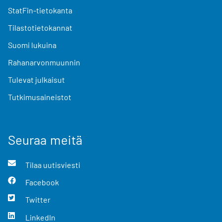
StatFin-tietokanta
Tilastotietokannat
Suomi lukuina
Rahanarvonmuunnin
Tulevat julkaisut
Tutkimusaineistot
Seuraa meitä
Tilaa uutisviesti
Facebook
Twitter
LinkedIn