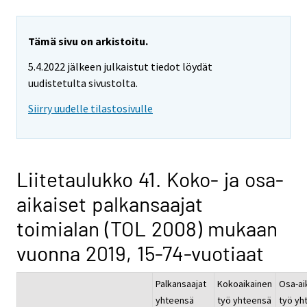
Tämä sivu on arkistoitu.
5.4.2022 jälkeen julkaistut tiedot löydät
uudistetulta sivustolta.
Siirry uudelle tilastosivulle
Liitetaulukko 41. Koko- ja osa-
aikaiset palkansaajat
toimialan (TOL 2008) mukaan
vuonna 2019, 15-74-vuotiaat
Palkansaajat
Kokoaikainen
Osa-ai
yhteensä
työ yhteensä
työ yh