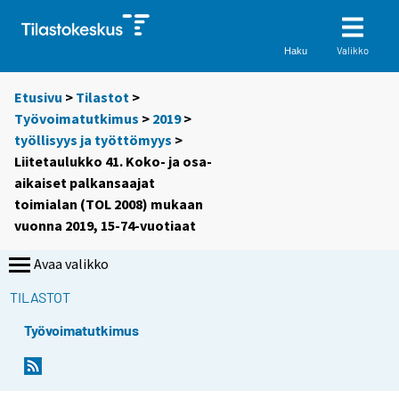
Valikko
Haku
Etusivu
>
Tilastot
>
Työvoimatutkimus
>
2019
>
työllisyys ja työttömyys
>
Liitetaulukko 41. Koko- ja osa-
aikaiset palkansaajat
toimialan (TOL 2008) mukaan
vuonna 2019, 15-74-vuotiaat
Avaa valikko
TILASTOT
Työvoimatutkimus