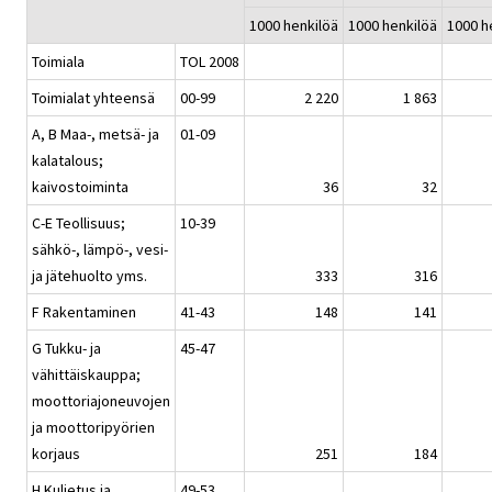
1000 henkilöä
1000 henkilöä
1000 h
Toimiala
TOL 2008
Toimialat yhteensä
00-99
2 220
1 863
A, B Maa-, metsä- ja
01-09
kalatalous;
kaivostoiminta
36
32
C-E Teollisuus;
10-39
sähkö-, lämpö-, vesi-
ja jätehuolto yms.
333
316
F Rakentaminen
41-43
148
141
G Tukku- ja
45-47
vähittäiskauppa;
moottoriajoneuvojen
ja moottoripyörien
korjaus
251
184
H Kuljetus ja
49-53