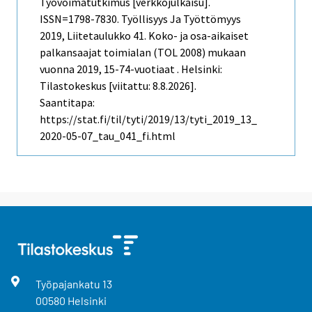
Työvoimatutkimus [verkkojulkaisu].
ISSN=1798-7830.
Työllisyys Ja Työttömyys
2019, Liitetaulukko 41. Koko- ja osa-aikaiset
palkansaajat toimialan (TOL 2008) mukaan
vuonna 2019, 15-74-vuotiaat . Helsinki:
Tilastokeskus [viitattu: 8.8.2026].
Saantitapa:
https://stat.fi/til/tyti/2019/13/tyti_2019_13_
2020-05-07_tau_041_fi.html
Työpajankatu
13
00580
Helsinki