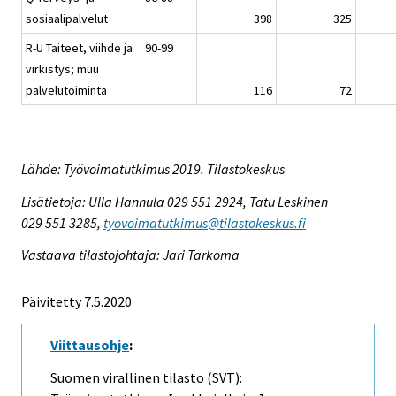
sosiaalipalvelut
398
325
R-U Taiteet, viihde ja
90-99
virkistys; muu
palvelutoiminta
116
72
Lähde: Työvoimatutkimus 2019. Tilastokeskus
Lisätietoja: Ulla Hannula 029 551 2924, Tatu Leskinen
029 551 3285,
tyovoimatutkimus@tilastokeskus.fi
Vastaava tilastojohtaja: Jari Tarkoma
Päivitetty 7.5.2020
Viittausohje
:
Suomen virallinen tilasto (SVT):