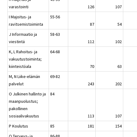
varastointi
126
107
I Majoitus- ja
55-56
ravitsemistoiminta
87
54
J Informaatio ja
58-63
viestintä
112
102
K, L Rahoitus- ja
64-68
vakuutustoiminta;
kiinteistöala
70
63
M, N Liike-elämän
69-82
palvelut
243
202
O Julkinen hallinto ja
84
maanpuolustus;
pakollinen
sosiaalivakuutus
113
107
P Koulutus
85
181
154
Q Terveys- ja
86-88