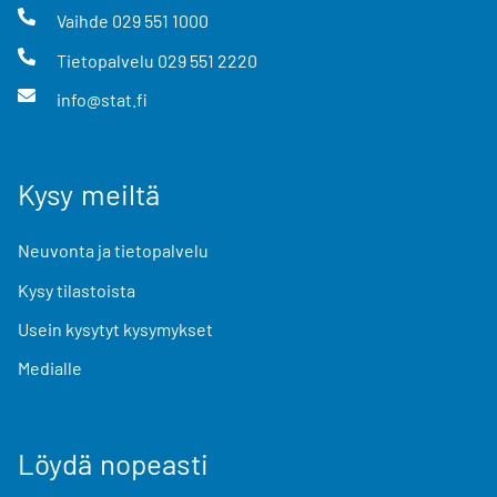
Vaihde
029 551 1000
Tietopalvelu
029 551 2220
info@stat.fi
Kysy meiltä
Neuvonta ja tietopalvelu
Kysy tilastoista
Usein kysytyt kysymykset
Medialle
Löydä nopeasti