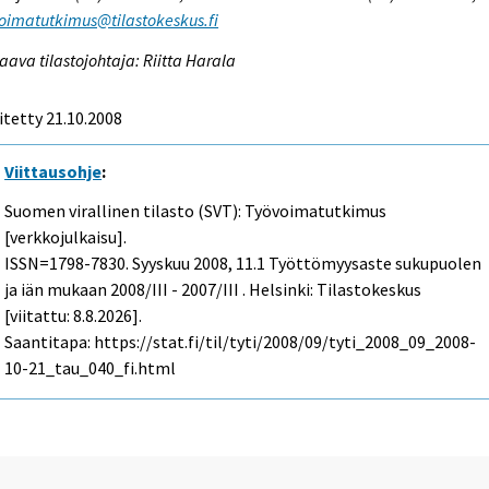
oimatutkimus@tilastokeskus.fi
aava tilastojohtaja: Riitta Harala
itetty 21.10.2008
Viittausohje
:
Suomen virallinen tilasto (SVT): Työvoimatutkimus
[verkkojulkaisu].
ISSN=1798-7830.
Syyskuu
2008, 11.1 Työttömyysaste sukupuolen
ja iän mukaan 2008/III - 2007/III . Helsinki: Tilastokeskus
[viitattu: 8.8.2026].
Saantitapa: https://stat.fi/til/tyti/2008/09/tyti_2008_09_2008-
10-21_tau_040_fi.html