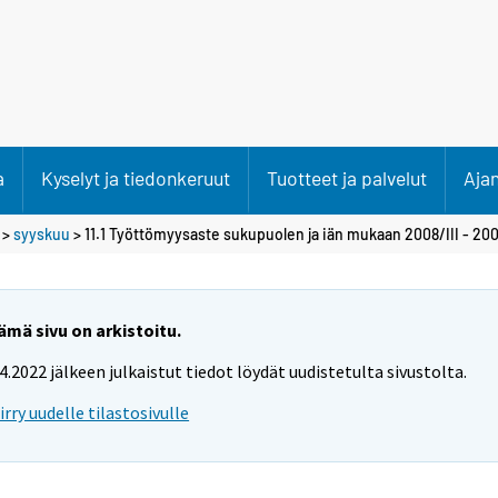
a
Kyselyt ja tiedonkeruut
Tuotteet ja palvelut
Aja
>
syyskuu
> 11.1 Työttömyysaste sukupuolen ja iän mukaan 2008/III - 200
ämä sivu on arkistoitu.
.4.2022 jälkeen julkaistut tiedot löydät uudistetulta sivustolta.
iirry uudelle tilastosivulle