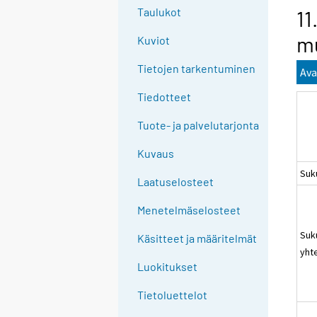
g
Taulukot
11
t
mu
Kuviot
o
a
Tietojen tarkentuminen
Ava
n
o
Tiedotteet
t
Tuote- ja palvelutarjonta
h
e
Kuvaus
r
Suk
s
Laatuselosteet
e
Menetelmäselosteet
r
v
Suk
Käsitteet ja määritelmät
i
yht
c
Luokitukset
e
Tietoluettelot
.