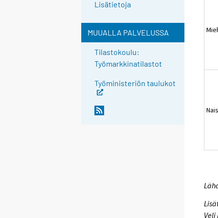
Lisätietoja
Mie
MUUALLA PALVELUSSA
Tilastokoulu:
Työmarkkinatilastot
Työministeriön taulukot
Nai
Lähd
Lisä
Veli