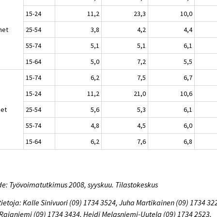
15-24
11,2
23,3
10,0
het
25-54
3,8
4,2
4,4
55-74
5,1
5,1
6,1
15-64
5,0
7,2
5,5
15-74
6,2
7,5
6,7
15-24
11,2
21,0
10,6
set
25-54
5,6
5,3
6,1
55-74
4,8
4,5
6,0
15-64
6,2
7,6
6,8
e: Työvoimatutkimus 2008, syyskuu. Tilastokeskus
tietoja: Kalle Sinivuori (09) 1734 3524, Juha Martikainen (09) 1734 32
 Rajaniemi (09) 1734 3434, Heidi Melasniemi-Uutela (09) 1734 2523,