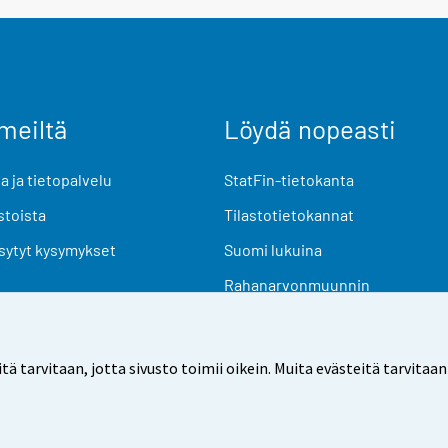
meiltä
Löydä nopeasti
 ja tietopalvelu
StatFin-tietokanta
stoista
Tilastotietokannat
sytyt kysymykset
Suomi lukuina
Rahanarvonmuunnin
Tulevat julkaisut
Tutkimusaineistot
arvitaan, jotta sivusto toimii oikein. Muita evästeitä tarvitaan
Käyttöehdot
Tietosuoja
Saavutettavuus
Tietoa sivu