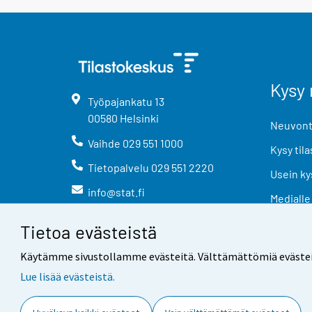
Kysy 
Työpajankatu
13
00580
Helsinki
Neuvonta
Vaihde
029 551 1000
Kysy tila
Tietopalvelu
029 551 2220
Usein ky
info@stat.fi
Medialle
Tietoa evästeistä
Käytämme sivustollamme evästeitä. Välttämättömiä evästeitä t
Lue lisää evästeistä.
Yhteystiedot
Palaute