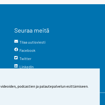
Seuraa meitä
Tilaa uutisviesti
Facebook
Twitter
LinkedIn
YouTube
Instagram
 videoiden, podcastien ja palautepalvelun esittämiseen.
stosta
Evästeasetukset