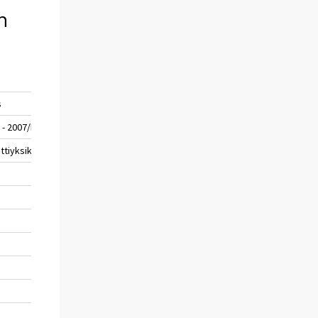
n
s
 - 2007/III
ttiyksikköä (%)
-0,5
0,9
-0,6
-1,1
-0,5
-0,5