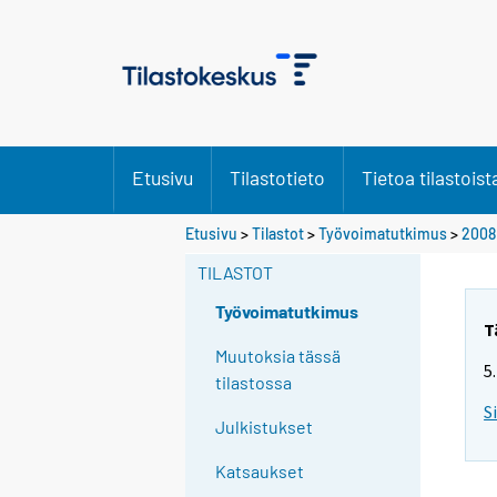
Etusivu
Tilastotieto
Tietoa tilastoist
Y
Etusivu
>
Tilastot
>
Työvoimatutkimus
>
2008
o
TILASTOT
u
a
Työvoimatutkimus
r
T
e
Muutoksia tässä
5
m
tilastossa
o
S
Julkistukset
v
i
Katsaukset
n