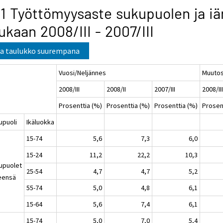
.1 Työttömyysaste sukupuolen ja iä
kaan 2008/III - 2007/III
a taulukko suurempana
Vuosi/Neljännes
Muuto
2008/III
2008/II
2007/III
2008/III
Prosenttia (%)
Prosenttia (%)
Prosenttia (%)
Prosen
upuoli
Ikäluokka
15-74
5,6
7,3
6,0
15-24
11,2
22,2
10,3
upuolet
25-54
4,7
4,7
5,2
eensä
55-74
5,0
4,8
6,1
15-64
5,6
7,4
6,1
15-74
5,0
7,0
5,4