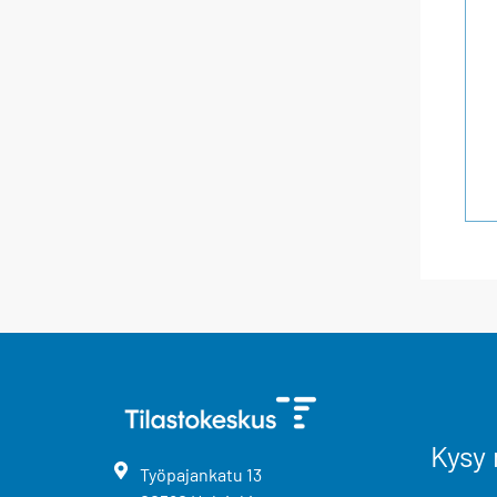
Kysy 
Työpajankatu
13