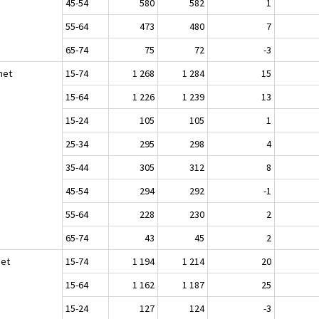
45-54
580
582
1
55-64
473
480
7
65-74
75
72
-3
het
15-74
1 268
1 284
15
15-64
1 226
1 239
13
15-24
105
105
1
25-34
295
298
4
35-44
305
312
8
45-54
294
292
-1
55-64
228
230
2
65-74
43
45
2
set
15-74
1 194
1 214
20
15-64
1 162
1 187
25
15-24
127
124
-3