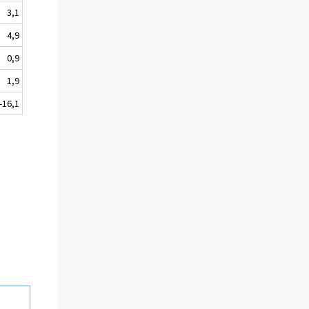
3,1
4,9
0,9
1,9
-16,1