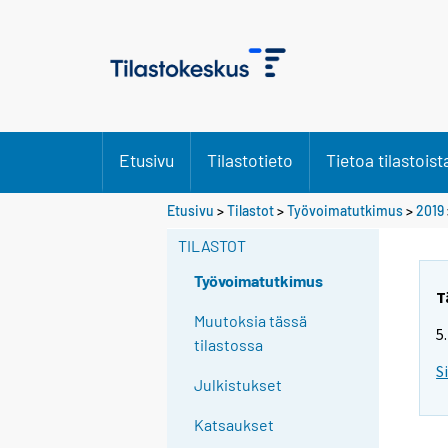
Etusivu
Tilastotieto
Tietoa tilastoist
Y
Etusivu
>
Tilastot
>
Työvoimatutkimus
>
2019
o
TILASTOT
u
a
Työvoimatutkimus
r
T
e
Muutoksia tässä
5
m
tilastossa
o
S
Julkistukset
v
i
Katsaukset
n