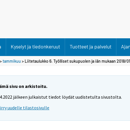
a
Kyselyt ja tiedonkeruut
Tuotteet ja palvelut
Aja
>
tammikuu
> Liitetaulukko 6. Työlliset sukupuolen ja iän mukaan 2018/01
ämä sivu on arkistoitu.
.4.2022 jälkeen julkaistut tiedot löydät uudistetulta sivustolta.
iirry uudelle tilastosivulle