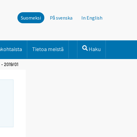
Suomeksi
På svenska
In English
nkohtaista
Tietoa meistä
Haku
 - 2019/01