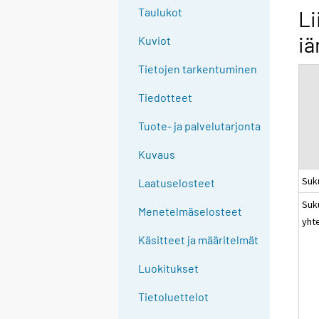
g
Taulukot
Li
t
iä
Kuviot
o
a
Tietojen tarkentuminen
n
o
Tiedotteet
t
Tuote- ja palvelutarjonta
h
e
Kuvaus
r
Suk
s
Laatuselosteet
e
Suk
Menetelmäselosteet
r
yht
v
Käsitteet ja määritelmät
i
c
Luokitukset
e
Tietoluettelot
.