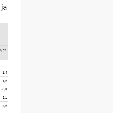
 ja
a, %
1,4
1,6
-0,8
2,1
3,6