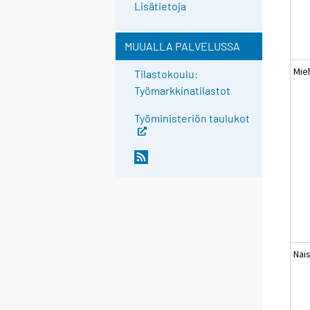
Lisätietoja
MUUALLA PALVELUSSA
Mie
Tilastokoulu:
Työmarkkinatilastot
Työministeriön taulukot
Nai