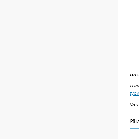
Lähd
Lisä
tyov
Vast
Päiv