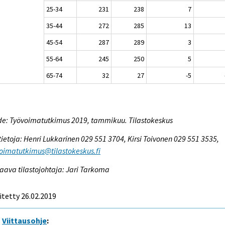
25-34
231
238
7
35-44
272
285
13
45-54
287
289
3
55-64
245
250
5
65-74
32
27
-5
e: Työvoimatutkimus 2019, tammikuu. Tilastokeskus
tietoja: Henri Lukkarinen 029 551 3704, Kirsi Toivonen 029 551 3535,
oimatutkimus@tilastokeskus.fi
aava tilastojohtaja: Jari Tarkoma
itetty 26.02.2019
Viittausohje
: