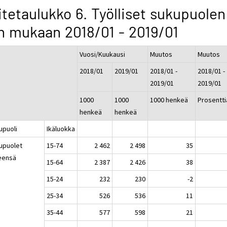
itetaulukko 6. Työlliset sukupuolen
n mukaan 2018/01 - 2019/01
Vuosi/Kuukausi
Muutos
Muutos
2018/01
2019/01
2018/01 -
2018/01 -
2019/01
2019/01
1000
1000
1000 henkeä
Prosentti
henkeä
henkeä
upuoli
Ikäluokka
upuolet
15-74
2 462
2 498
35
eensä
15-64
2 387
2 426
38
15-24
232
230
-2
25-34
526
536
11
35-44
577
598
21