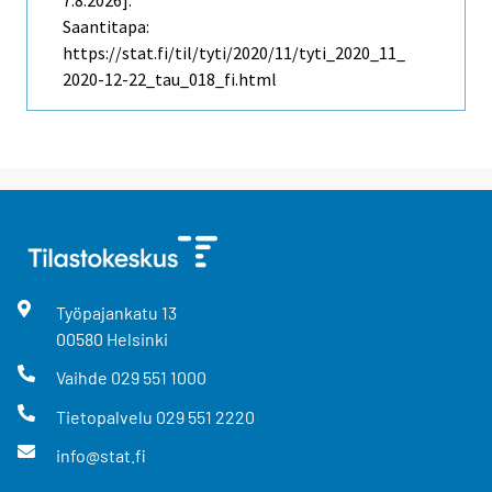
7.8.2026].
Saantitapa:
https://stat.fi/til/tyti/2020/11/tyti_2020_11_
2020-12-22_tau_018_fi.html
Työpajankatu
13
00580
Helsinki
Vaihde
029 551 1000
Tietopalvelu
029 551 2220
info@stat.fi