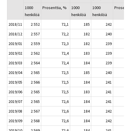
1000
Prosenttia, %
1000
1000
Prosentt
henkilöä
henkilöä
henkilöä
2018/11
2 552
72,1
185
242
2018/12
2 557
72,2
182
240
2019/01
2 559
72,3
182
239
2019/02
2 562
72,4
183
239
2019/03
2 564
72,4
184
239
2019/04
2 565
72,5
185
240
2019/05
2 566
72,5
184
241
2019/06
2 565
72,5
183
241
2019/07
2 565
72,6
184
241
2019/08
2 567
72,6
184
242
2019/09
2 568
72,6
184
242
2019/10
2 569
72,6
184
241