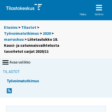
Valikko
Haku
Etusivu
>
Tilastot
>
Työvoimatutkimus
>
2020
>
marraskuu
> Liitetaulukko 18.
Kausi- ja satunnaisvaihtelusta
tasoitetut sarjat 2020/11
Avaa valikko
TILASTOT
Työvoimatutkimus