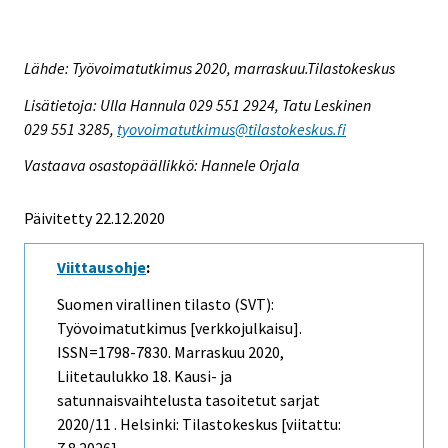
Lähde: Työvoimatutkimus 2020, marraskuu.Tilastokeskus
Lisätietoja: Ulla Hannula 029 551 2924, Tatu Leskinen
029 551 3285,
tyovoimatutkimus@tilastokeskus.fi
Vastaava osastopäällikkö: Hannele Orjala
Päivitetty 22.12.2020
Viittausohje
:
Suomen virallinen tilasto (SVT):
Työvoimatutkimus [verkkojulkaisu].
ISSN=1798-7830.
Marraskuu
2020,
Liitetaulukko 18. Kausi- ja
satunnaisvaihtelusta tasoitetut sarjat
2020/11 . Helsinki: Tilastokeskus [viitattu: