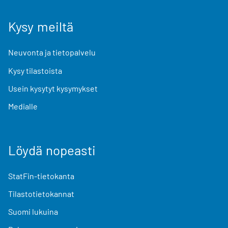
Kysy meiltä
Neuvonta ja tietopalvelu
Kysy tilastoista
Usein kysytyt kysymykset
Medialle
Löydä nopeasti
StatFin-tietokanta
Tilastotietokannat
Suomi lukuina