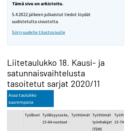
Tämä sivu on arkistoitu.
5.4.2022 jälkeen julkaistut tiedot löydät
uudistetulta sivustolta.
Siirry uudelle tilastosivulle
Liitetaulukko 18. Kausi- ja
satunnaisvaihtelusta
tasoitetut sarjat 2020/11
Avaa taulukko
suurempana
Työlliset
Työllisyysaste,
Työttömät
Työttömät
Työttömy
15-64-vuotiaat
työnhakijat
15-74-vuo
(TEM)