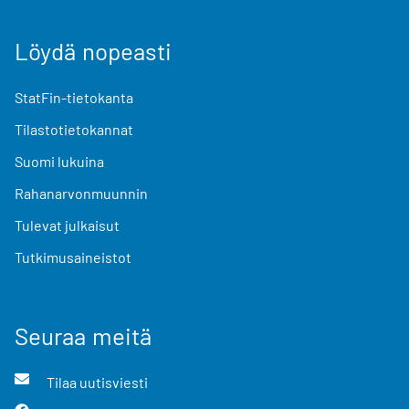
Löydä nopeasti
StatFin-tietokanta
Tilastotietokannat
Suomi lukuina
Rahanarvonmuunnin
Tulevat julkaisut
Tutkimusaineistot
Seuraa meitä
Tilaa uutisviesti