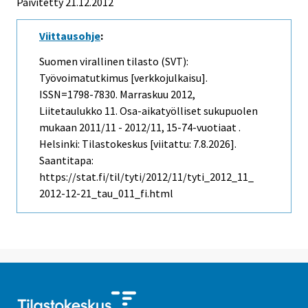
Päivitetty 21.12.2012
Viittausohje
:
Suomen virallinen tilasto (SVT):
Työvoimatutkimus [verkkojulkaisu].
ISSN=1798-7830.
Marraskuu
2012,
Liitetaulukko 11. Osa-aikatyölliset sukupuolen
mukaan 2011/11 - 2012/11, 15-74-vuotiaat .
Helsinki: Tilastokeskus [viitattu: 7.8.2026].
Saantitapa:
https://stat.fi/til/tyti/2012/11/tyti_2012_11_
2012-12-21_tau_011_fi.html