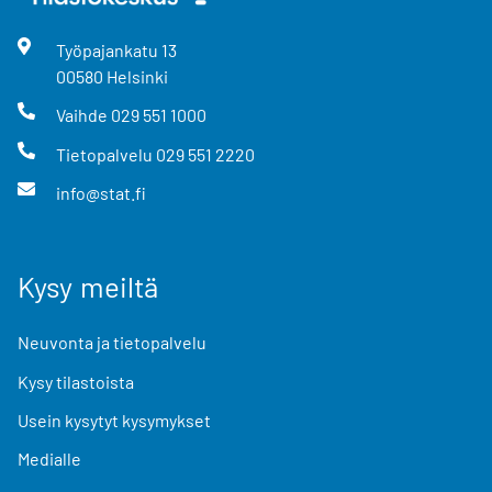
Työpajankatu
13
00580
Helsinki
Vaihde
029 551 1000
Tietopalvelu
029 551 2220
info@stat.fi
Kysy meiltä
Neuvonta ja tietopalvelu
Kysy tilastoista
Usein kysytyt kysymykset
Medialle