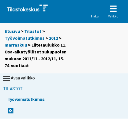
Valikko
Haku
Etusivu
>
Tilastot
>
Työvoimatutkimus
>
2012
>
marraskuu
> Liitetaulukko 11.
Osa-aikatyölliset sukupuolen
mukaan 2011/11 - 2012/11, 15-
74-vuotiaat
Avaa valikko
TILASTOT
Työvoimatutkimus