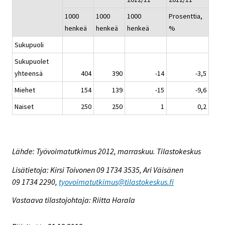
1000
1000
1000
Prosenttia,
henkeä
henkeä
henkeä
%
Sukupuoli
Sukupuolet
yhteensä
404
390
-14
-3,5
Miehet
154
139
-15
-9,6
Naiset
250
250
1
0,2
Lähde: Työvoimatutkimus 2012, marraskuu. Tilastokeskus
Lisätietoja: Kirsi Toivonen 09 1734 3535, Ari Väisänen
09 1734 2290,
tyovoimatutkimus@tilastokeskus.fi
Vastaava tilastojohtaja: Riitta Harala