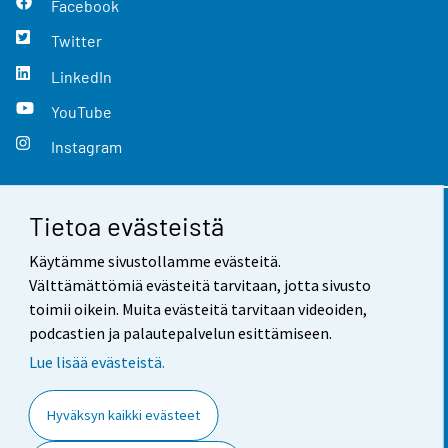
Facebook
Twitter
LinkedIn
YouTube
Instagram
Tietoa evästeistä
Yhteystiedot
Käytämme sivustollamme evästeitä.
Palaute
Välttämättömiä evästeitä tarvitaan, jotta sivusto
toimii oikein. Muita evästeitä tarvitaan videoiden,
Käyttöehdot
podcastien ja palautepalvelun esittämiseen.
Tietosuoja
Lue lisää evästeistä.
Saavutettavuus
Hyväksyn kaikki evästeet
Tietoa sivustosta