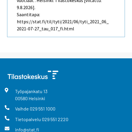
vuotiaat . Helsinki: Tilastokeskus [viitattu:
9.8.2026].
Saantitapa:
https://stat.fi/til/tyti/2021/06/tyti_2021_06_
2021-07-27_tau_017_fi.html
Työpajankatu
13
00580
Helsinki
Vaihde
029 551 1000
Tietopalvelu
029 551 2220
info@stat.fi