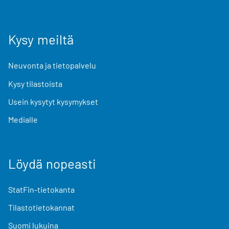
Kysy meiltä
Neuvonta ja tietopalvelu
Kysy tilastoista
Usein kysytyt kysymykset
Medialle
Löydä nopeasti
StatFin-tietokanta
Tilastotietokannat
Suomi lukuina