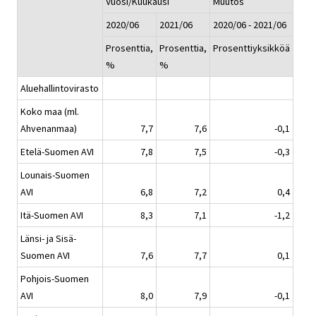
Vuosi/Kuukausi
Muutos
2020/06
2021/06
2020/06 - 2021/06
Prosenttia,
Prosenttia,
Prosenttiyksikköä
%
%
Aluehallintovirasto
Koko maa (ml.
Ahvenanmaa)
7,7
7,6
-0,1
Etelä-Suomen AVI
7,8
7,5
-0,3
Lounais-Suomen
AVI
6,8
7,2
0,4
Itä-Suomen AVI
8,3
7,1
-1,2
Länsi- ja Sisä-
Suomen AVI
7,6
7,7
0,1
Pohjois-Suomen
AVI
8,0
7,9
-0,1