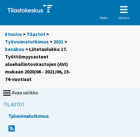
Valikko
Haku
Etusivu
>
Tilastot
>
Työvoimatutkimus
>
2021
>
kesäkuu
> Liitetaulukko 17.
Työttömyysasteet
aluehallintovirastojen (AVI)
mukaan 2020/06 - 2021/06, 15-
74-vuotiaat
Avaa valikko
TILASTOT
Työvoimatutkimus