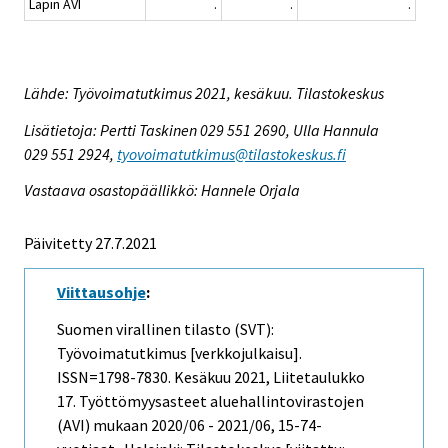
Lapin AVI
.
.
.
Lähde: Työvoimatutkimus 2021, kesäkuu. Tilastokeskus
Lisätietoja: Pertti Taskinen 029 551 2690, Ulla Hannula
029 551 2924,
tyovoimatutkimus@tilastokeskus.fi
Vastaava osastopäällikkö: Hannele Orjala
Päivitetty 27.7.2021
Viittausohje
:
Suomen virallinen tilasto (SVT):
Työvoimatutkimus [verkkojulkaisu].
ISSN=1798-7830.
Kesäkuu
2021, Liitetaulukko
17. Työttömyysasteet aluehallintovirastojen
(AVI) mukaan 2020/06 - 2021/06, 15-74-