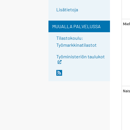
Lisätietoja
Mie
MUUALLA PALVELUSSA
Tilastokoulu:
Työmarkkinatilastot
Työministeriön taulukot
Nai