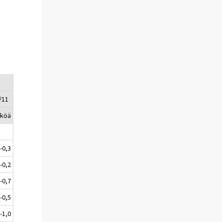
/11
kköä
-0,3
-0,2
-0,7
-0,5
-1,0