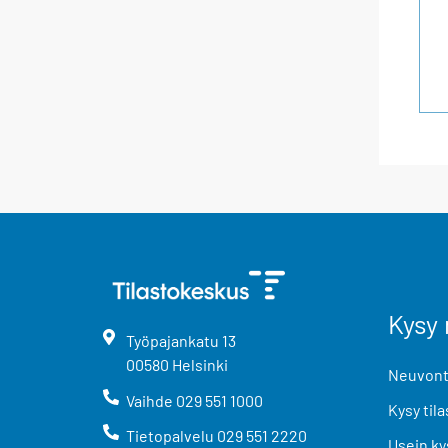
Kysy 
Työpajankatu
13
00580
Helsinki
Neuvonta
Vaihde
029 551 1000
Kysy tila
Tietopalvelu
029 551 2220
Usein ky