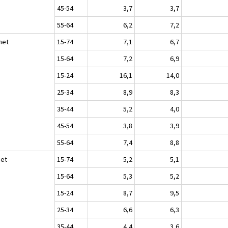
45-54
3,7
3,7
55-64
6,2
7,2
het
15-74
7,1
6,7
15-64
7,2
6,9
15-24
16,1
14,0
25-34
8,9
8,3
35-44
5,2
4,0
45-54
3,8
3,9
55-64
7,4
8,8
set
15-74
5,2
5,1
15-64
5,3
5,2
15-24
8,7
9,5
25-34
6,6
6,3
35-44
4,4
3,6