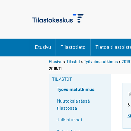
Etusivu
Tilastotieto
Tietoa tilastoist
Etusivu
>
Tilastot
>
Työvoimatutkimus
>
2019
Y
2019/11
o
TILASTOT
u
a
Työvoimatutkimus
r
T
e
Muutoksia tässä
5
m
tilastossa
o
S
Julkistukset
v
i