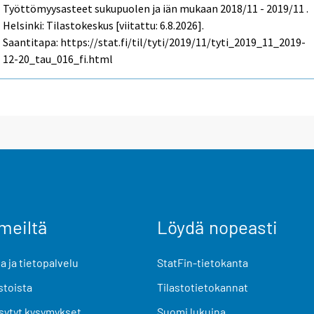
Työttömyysasteet sukupuolen ja iän mukaan 2018/11 - 2019/11 .
Helsinki: Tilastokeskus [viitattu: 6.8.2026].
Saantitapa: https://stat.fi/til/tyti/2019/11/tyti_2019_11_2019-
12-20_tau_016_fi.html
meiltä
Löydä nopeasti
 ja tietopalvelu
StatFin-tietokanta
stoista
Tilastotietokannat
sytyt kysymykset
Suomi lukuina