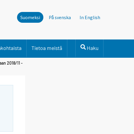
Suomeksi
På svenska
In English
nkohtaista
Tietoa meistä
Haku
aan 2018/11 -