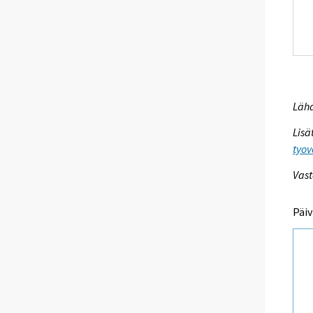
Lähd
Lisä
tyov
Vast
Päiv