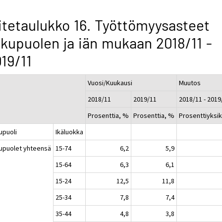
itetaulukko 16. Työttömyysasteet
kupuolen ja iän mukaan 2018/11 -
19/11
Vuosi/Kuukausi
Muutos
2018/11
2019/11
2018/11 - 2019
Prosenttia, %
Prosenttia, %
Prosenttiyksi
upuoli
Ikäluokka
upuolet yhteensä
15-74
6,2
5,9
15-64
6,3
6,1
15-24
12,5
11,8
25-34
7,8
7,4
35-44
4,8
3,8