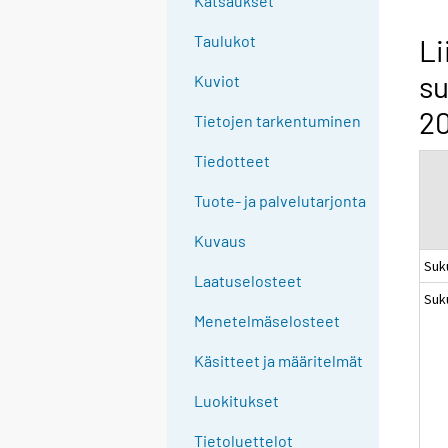
Katsaukset
n
g
Taulukot
Li
t
su
Kuviot
o
a
20
Tietojen tarkentuminen
n
o
Tiedotteet
t
Tuote- ja palvelutarjonta
h
e
Kuvaus
r
Suk
s
Laatuselosteet
Suk
e
Menetelmäselosteet
r
v
Käsitteet ja määritelmät
i
c
Luokitukset
e
Tietoluettelot
.