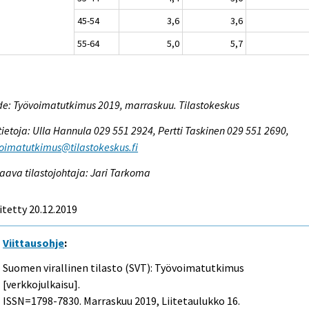
45-54
3,6
3,6
55-64
5,0
5,7
e: Työvoimatutkimus 2019, marraskuu. Tilastokeskus
tietoja: Ulla Hannula 029 551 2924, Pertti Taskinen 029 551 2690,
oimatutkimus@tilastokeskus.fi
aava tilastojohtaja: Jari Tarkoma
itetty 20.12.2019
Viittausohje
:
Suomen virallinen tilasto (SVT): Työvoimatutkimus
[verkkojulkaisu].
ISSN=1798-7830.
Marraskuu
2019, Liitetaulukko 16.