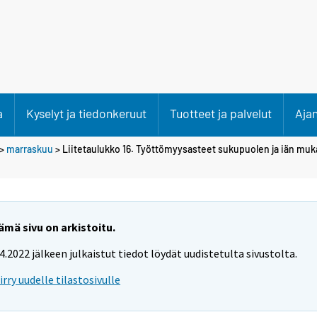
a
Kyselyt ja tiedonkeruut
Tuotteet ja palvelut
Aja
>
marraskuu
> Liitetaulukko 16. Työttömyysasteet sukupuolen ja iän muk
ämä sivu on arkistoitu.
.4.2022 jälkeen julkaistut tiedot löydät uudistetulta sivustolta.
iirry uudelle tilastosivulle