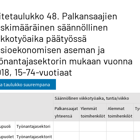
itetaulukko 48. Palkansaajien
skimääräinen säännöllinen
ikkotyöaika päätyössä
osioekonomisen aseman ja
önantajasektorin mukaan vuonna
18, 15-74-vuotiaat
a taulukko suurempana
Säännöllinen viikkotyöaika, tuntia/viikko
Palkansaajat
Ylemmät
Alemmat
Ty
yhteensä
toimihenkilöt
toimihenkilöt
upuoli
Työnantajasektori
upuolet
Työnantajasektorit