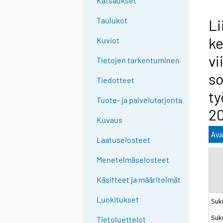
Katsaukset
n
g
Taulukot
Li
t
ke
Kuviot
o
a
vi
Tietojen tarkentuminen
n
s
o
Tiedotteet
t
ty
Tuote- ja palvelutarjonta
h
20
e
Kuvaus
r
Ava
s
Laatuselosteet
e
Menetelmäselosteet
r
v
Käsitteet ja määritelmät
i
c
Luokitukset
Suk
e
Suk
Tietoluettelot
.