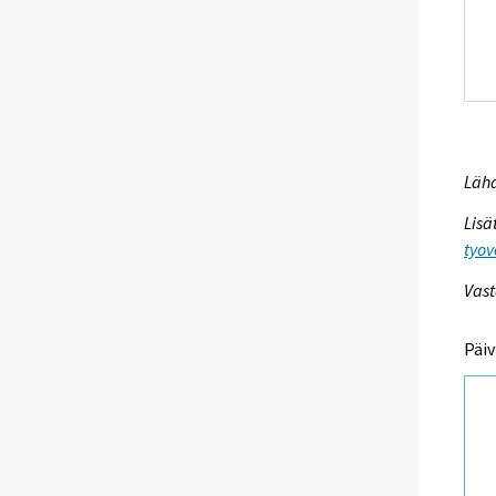
Lähd
Lisä
tyov
Vast
Päiv