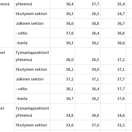
eensä
yhteensä
36,4
37,7
35,4
Yksityinen sektori
36,3
38,3
34,7
Julkinen sektori
36,6
36,8
36,7
- valtio
37,6
38,4
36,8
- kunta
36,3
36,1
36,6
het
Työnantajasektorit
yhteensä
38,0
38,5
37,2
Yksityinen sektori
38,2
39,0
37,1
Julkinen sektori
37,2
37,1
37,7
- valtio
38,1
38,4
37,7
- kunta
36,7
36,2
37,6
set
Työnantajasektorit
yhteensä
34,8
36,8
34,6
Yksityinen sektori
33,6
37,0
33,2