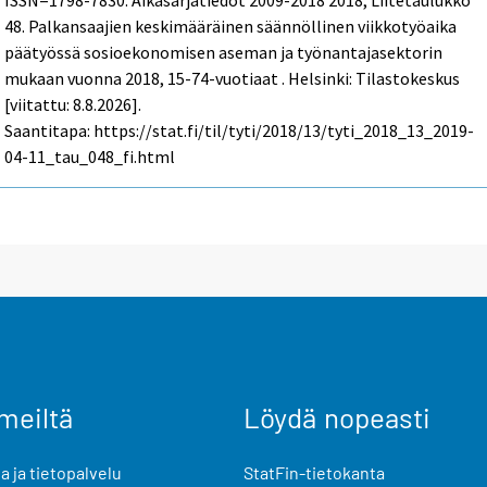
ISSN=1798-7830.
Aikasarjatiedot 2009-2018
2018, Liitetaulukko
48. Palkansaajien keskimääräinen säännöllinen viikkotyöaika
päätyössä sosioekonomisen aseman ja työnantajasektorin
mukaan vuonna 2018, 15-74-vuotiaat . Helsinki: Tilastokeskus
[viitattu: 8.8.2026].
Saantitapa: https://stat.fi/til/tyti/2018/13/tyti_2018_13_2019-
04-11_tau_048_fi.html
meiltä
Löydä nopeasti
 ja tietopalvelu
StatFin-tietokanta