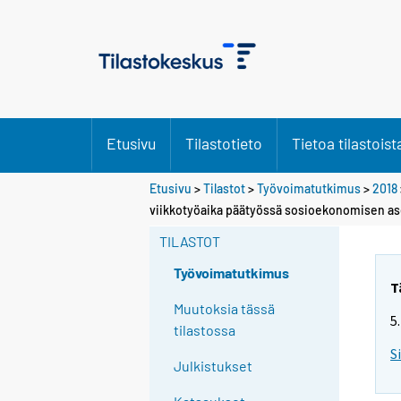
Etusivu
Tilastotieto
Tietoa tilastoist
Etusivu
>
Tilastot
>
Työvoimatutkimus
>
2018
Y
viikkotyöaika päätyössä sosioekonomisen as
o
TILASTOT
u
a
Työvoimatutkimus
r
T
e
Muutoksia tässä
5
m
tilastossa
o
S
Julkistukset
v
i