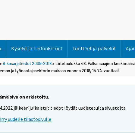
a
Kyselyt ja tiedonkeruut
Tuotteet ja palvelut
Aja
>
Aikasarjatiedot 2009-2018
> Liitetaulukko 48. Palkansaajien keskimäär
eman ja työnantajasektorin mukaan vuonna 2018, 15-74-vuotiaat
ämä sivu on arkistoitu.
.4.2022 jälkeen julkaistut tiedot löydät uudistetulta sivustolta.
iirry uudelle tilastosivulle