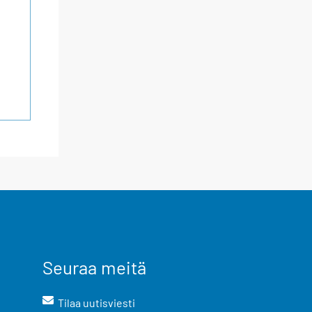
Seuraa meitä
Tilaa uutisviesti