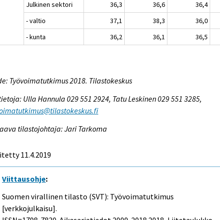
Julkinen sektori
36,3
36,6
36,4
- valtio
37,1
38,3
36,0
- kunta
36,2
36,1
36,5
e: Työvoimatutkimus 2018. Tilastokeskus
tietoja: Ulla Hannula 029 551 2924, Tatu Leskinen 029 551 3285,
oimatutkimus@tilastokeskus.fi
aava tilastojohtaja: Jari Tarkoma
itetty 11.4.2019
Viittausohje
:
Suomen virallinen tilasto (SVT): Työvoimatutkimus
[verkkojulkaisu].