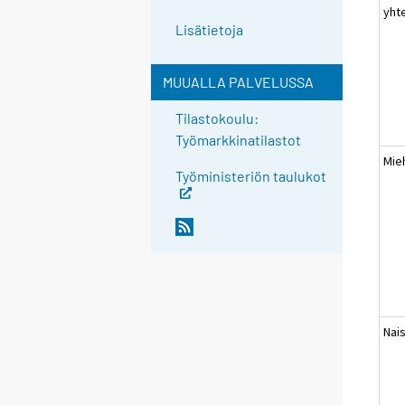
yht
Lisätietoja
MUUALLA PALVELUSSA
Tilastokoulu:
Työmarkkinatilastot
Mie
Työministeriön taulukot
Nai