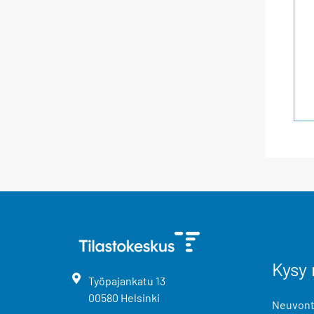
Kysy 
Työpajankatu
13
00580
Helsinki
Neuvonta