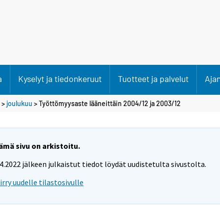
a
Kyselyt ja tiedonkeruut
Tuotteet ja palvelut
Aja
>
joulukuu
> Työttömyysaste lääneittäin 2004/12 ja 2003/12
ämä sivu on arkistoitu.
.4.2022 jälkeen julkaistut tiedot löydät uudistetulta sivustolta.
iirry uudelle tilastosivulle