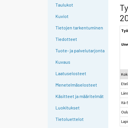
e
Taulukot
Ty
e
2
Kuviot
n
p
Tietojen tarkentuminen
Työ
a
l
Tiedotteet
Une
v
Tuote- ja palvelutarjonta
e
l
Kuvaus
u
u
Laatuselosteet
Kok
n
Ete
Menetelmäselosteet
.
Län
Käsitteet ja määritelmät
Itä
Luokitukset
Oul
Tietoluettelot
Lapi