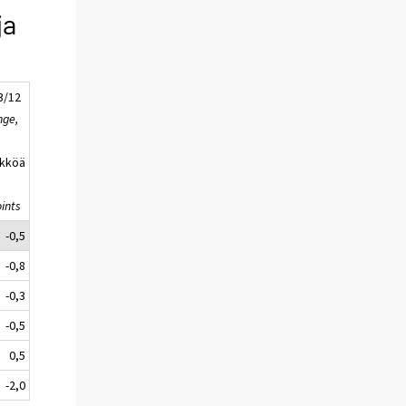
ja
3/12
ge,
ikköä
ints
-0,5
-0,8
-0,3
-0,5
0,5
-2,0