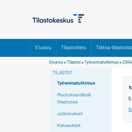
Etusivu
Tilastotieto
Tietoa tilastoist
S
Etusivu
>
Tilastot
>
Työvoimatutkimus
>
2004
i
TILASTOT
i
r
Työvoimatutkimus
r
T
y
Muutoksia tässä
5
t
tilastossa
t
S
Julkistukset
o
i
Katsaukset
s