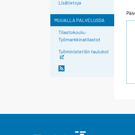
Lisätietoja
Päiv
MUUALLA PALVELUSSA
Tilastokoulu:
Työmarkkinatilastot
Työministeriön taulukot