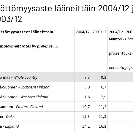
öttömyysaste lääneittäin 2004/12 
003/12
ttömyysasteet lääneittäin -
2004/12
2003/12
2004/12 - 200
Muutos -
Chan
mployment rates by province,
%
prosenttiyks
-
percentage po
o maa -
Whole country
7,7
8,2
lä-Suomen -
Southern Finland
5,9
6,7
si-Suomen -
Western Finland
7,6
7,9
-Suomen -
Eastern Finland
10,7
11,2
un -
Oulu
11,8
11,3
n -
Lapland
14,2
16,2