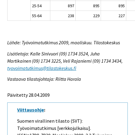
25-54
897
895
895
55-64
238
229
227
Lähde: Työvoimatutkimus 2009, maaliskuu. Tilastokeskus
Lisätietoja: Kalle Sinivuori (09) 1734 3524, Juha
Martikainen (09) 1734 3225, Veli Rajaniemi (09) 1734 3434,
tyovoimatutkimus@tilastokeskus.fi
Vastaava tilastojohtaja: Riitta Harala
Päivitetty 28.04.2009
Viittausohje
:
Suomen virallinen tilasto (SVT):
Työvoimatutkimus [verkkojulkaisu].