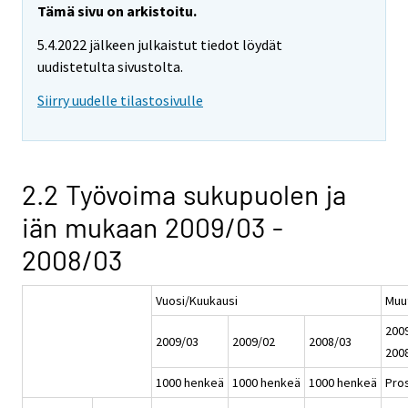
Tämä sivu on arkistoitu.
5.4.2022 jälkeen julkaistut tiedot löydät
uudistetulta sivustolta.
Siirry uudelle tilastosivulle
2.2 Työvoima sukupuolen ja
iän mukaan 2009/03 -
2008/03
Vuosi/Kuukausi
Muu
2009
2009/03
2009/02
2008/03
200
1000 henkeä
1000 henkeä
1000 henkeä
Pros