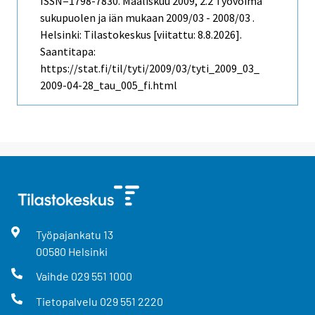
ISSN=1798-7830.
Maaliskuu
2009, 2.2 Työvoima
sukupuolen ja iän mukaan 2009/03 - 2008/03 .
Helsinki: Tilastokeskus [viitattu: 8.8.2026].
Saantitapa:
https://stat.fi/til/tyti/2009/03/tyti_2009_03_
2009-04-28_tau_005_fi.html
Työpajankatu
13
00580
Helsinki
Vaihde
029 551 1000
Tietopalvelu
029 551 2220