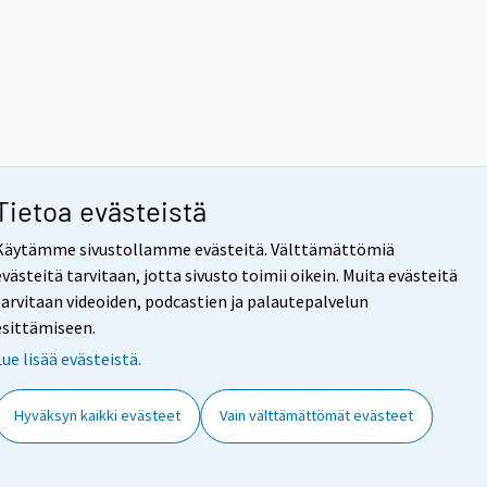
Tietoa evästeistä
Käytämme sivustollamme evästeitä. Välttämättömiä
evästeitä tarvitaan, jotta sivusto toimii oikein. Muita evästeitä
tarvitaan videoiden, podcastien ja palautepalvelun
esittämiseen.
Lue lisää evästeistä.
Hyväksyn kaikki evästeet
Vain välttämättömät evästeet