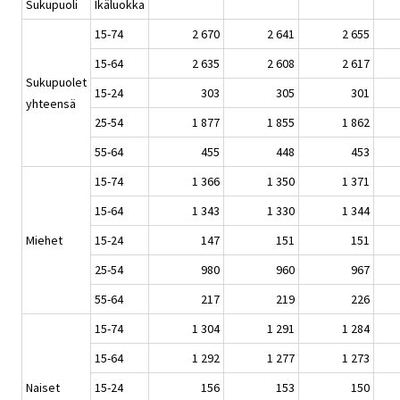
Sukupuoli
Ikäluokka
15-74
2 670
2 641
2 655
15-64
2 635
2 608
2 617
Sukupuolet
15-24
303
305
301
yhteensä
25-54
1 877
1 855
1 862
55-64
455
448
453
15-74
1 366
1 350
1 371
15-64
1 343
1 330
1 344
Miehet
15-24
147
151
151
25-54
980
960
967
55-64
217
219
226
15-74
1 304
1 291
1 284
15-64
1 292
1 277
1 273
Naiset
15-24
156
153
150