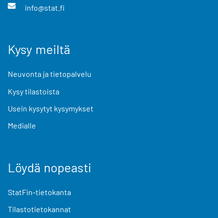
info@stat.fi
Kysy meiltä
Neuvonta ja tietopalvelu
Kysy tilastoista
Usein kysytyt kysymykset
Medialle
Löydä nopeasti
StatFin-tietokanta
Tilastotietokannat