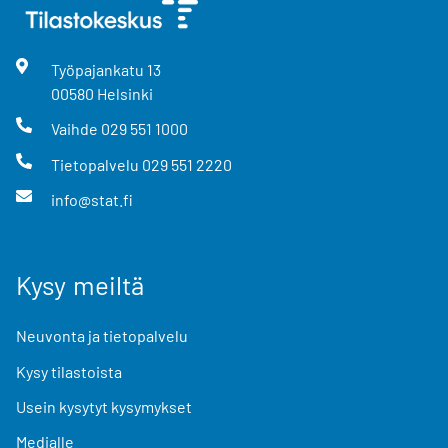
Työpajankatu
13
00580
Helsinki
Vaihde
029 551 1000
Tietopalvelu
029 551 2220
info@stat.fi
Kysy meiltä
Neuvonta ja tietopalvelu
Kysy tilastoista
Usein kysytyt kysymykset
Medialle