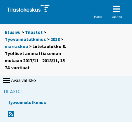
Valikko
Haku
Etusivu
>
Tilastot
>
Työvoimatutkimus
>
2018
>
marraskuu
> Liitetaulukko 8.
Työlliset ammattiaseman
mukaan 2017/11 - 2018/11, 15-
74-vuotiaat
Avaa valikko
TILASTOT
Työvoimatutkimus