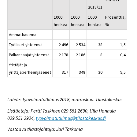
2018/11
1000
1000
1000
Prosenttia,
henkeä
henkeä
henkeä
%
Ammattiasema
Työlliset yhteensä
2 496
2 534
38
1,5
Palkansaajat yhteensä
2 178
2 186
8
0,4
Yrittäjät ja
yrittäjäperheenjäsenet
317
348
30
9,5
Lähde: Työvoimatutkimus 2018, marraskuu. Tilastokeskus
Lisätietoja: Pertti Taskinen 029 551 2690, Ulla Hannula
029 551 2924,
tyovoimatutkimus@tilastokeskus.fi
Vastaava tilastojohtaja: Jari Tarkoma