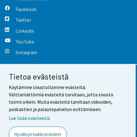
Facebook
Twitter
LinkedIn
YouTube
Instagram
Tietoa evästeistä
Yhteystiedot
Käytämme sivustollamme evästeitä.
Palaute
Välttämättömiä evästeitä tarvitaan, jotta sivusto
toimii oikein. Muita evästeitä tarvitaan videoiden,
Käyttöehdot
podcastien ja palautepalvelun esittämiseen.
Tietosuoja
Lue lisää evästeistä.
Saavutettavuus
Hyväksyn kaikki evästeet