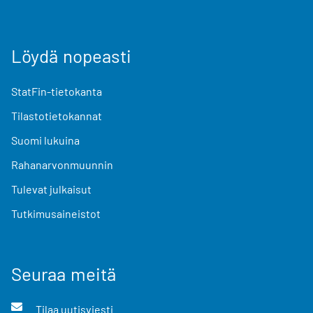
Löydä nopeasti
StatFin-tietokanta
Tilastotietokannat
Suomi lukuina
Rahanarvonmuunnin
Tulevat julkaisut
Tutkimusaineistot
Seuraa meitä
Tilaa uutisviesti