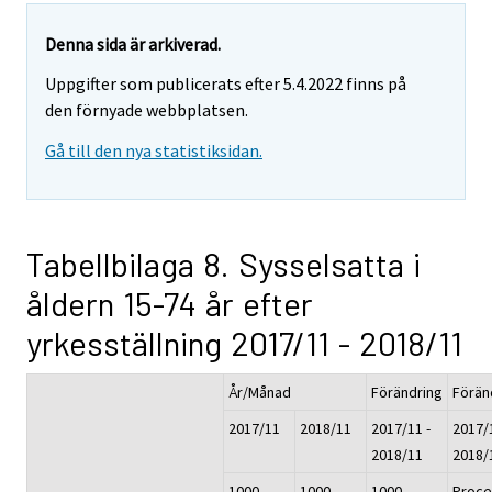
Denna sida är arkiverad.
Uppgifter som publicerats efter 5.4.2022 finns på
den förnyade webbplatsen.
Gå till den nya statistiksidan.
Tabellbilaga 8. Sysselsatta i
åldern 15-74 år efter
yrkesställning 2017/11 - 2018/11
År/Månad
Förändring
Förän
2017/11
2018/11
2017/11 -
2017/1
2018/11
2018/
1000
1000
1000
Proce