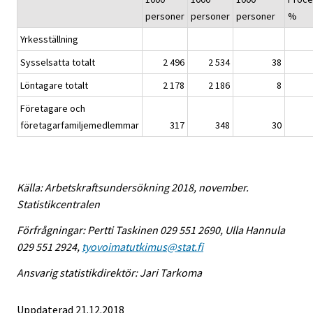
personer
personer
personer
%
Yrkesställning
Sysselsatta totalt
2 496
2 534
38
Löntagare totalt
2 178
2 186
8
Företagare och
företagarfamiljemedlemmar
317
348
30
Källa: Arbetskraftsundersökning 2018, november.
Statistikcentralen
Förfrågningar: Pertti Taskinen 029 551 2690, Ulla Hannula
029 551 2924,
tyovoimatutkimus@stat.fi
Ansvarig statistikdirektör: Jari Tarkoma
Uppdaterad 21.12.2018