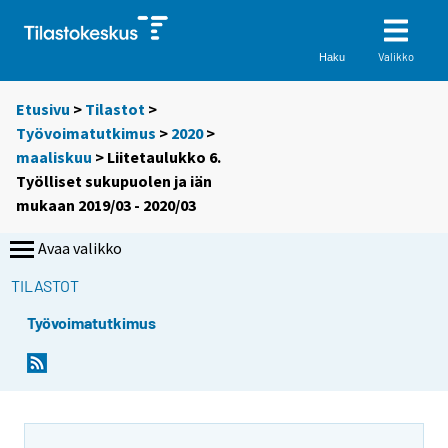
Valikko
Haku
Etusivu
>
Tilastot
>
Työvoimatutkimus
>
2020
>
maaliskuu
> Liitetaulukko 6.
Työlliset sukupuolen ja iän
mukaan 2019/03 - 2020/03
Avaa valikko
TILASTOT
Työvoimatutkimus