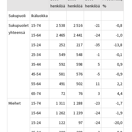
henkilöä
henkilöä
henkilöä
%
Sukupuoli
Ikäluokka
Sukupuolet
15-74
2 538
2 516
-21
-0,8
yhteensä
15-64
2 465
2 441
-24
-1,0
15-24
252
217
-35
-13,8
25-34
549
548
-1
-0,1
35-44
592
598
5
0,9
45-54
581
576
-5
-0,9
55-64
491
502
11
2,2
65-74
72
76
3
4,4
Miehet
15-74
1 311
1 288
-23
-1,7
15-64
1 262
1 239
-24
-1,9
15-24
122
97
-24
-20,0