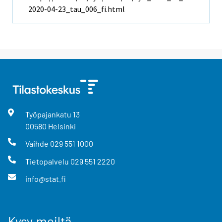
2020-04-23_tau_006_fi.html
Työpajankatu
13
00580
Helsinki
Vaihde
029 551 1000
Tietopalvelu
029 551 2220
info@stat.fi
Kysy meiltä