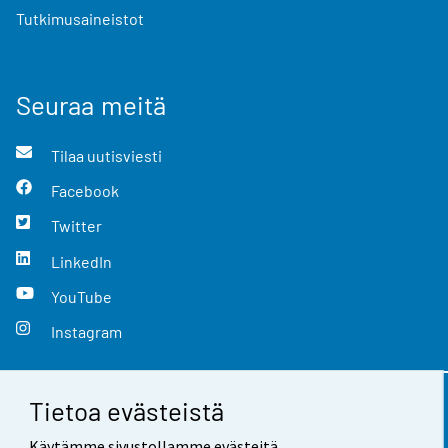
Tutkimusaineistot
Seuraa meitä
Tilaa uutisviesti
Facebook
Twitter
LinkedIn
YouTube
Instagram
Tietoa evästeistä
Yhteystiedot
Käytämme sivustollamme evästeitä.