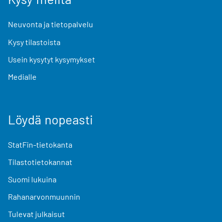
Neuvonta ja tietopalvelu
Kysy tilastoista
Usein kysytyt kysymykset
Medialle
Löydä nopeasti
StatFin-tietokanta
Tilastotietokannat
Suomi lukuina
Rahanarvonmuunnin
Tulevat julkaisut