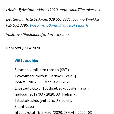
Lähde: Työvoimatutkimus 2020, maaliskuu.Tilastokeskus
Lisätietoja: Tatu Leskinen 029 551 3285, Joanna Viinikka
029 551 3796,
tyovoimatutkimus@tilastokeskus.fi
Vastaava tilastojohtaja: Jari Tarkoma
Päivitetty 23.4.2020
Viittausohje
:
Suomen virallinen tilasto (SVT):
Työvoimatutkimus [verkkojulkaisu].
ISSN=1798-7830.
Maaliskuu
2020,
Liitetaulukko 6. Työlliset sukupuolen ja iän
mukaan 2019/03 - 2020/03 . Helsinki:
Tilastokeskus [viitattu: 9.8.2026].
Saantitapa:
https://stat.fi/til/tyti/2020/03/tyti_2020_03_