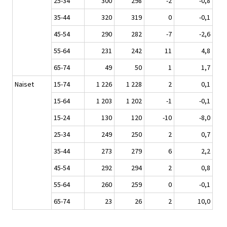
25-34
300
298
-2
-0,8
35-44
320
319
0
-0,1
45-54
290
282
-7
-2,6
55-64
231
242
11
4,8
65-74
49
50
1
1,7
Naiset
15-74
1 226
1 228
2
0,1
15-64
1 203
1 202
-1
-0,1
15-24
130
120
-10
-8,0
25-34
249
250
2
0,7
35-44
273
279
6
2,2
45-54
292
294
2
0,8
55-64
260
259
0
-0,1
65-74
23
26
2
10,0