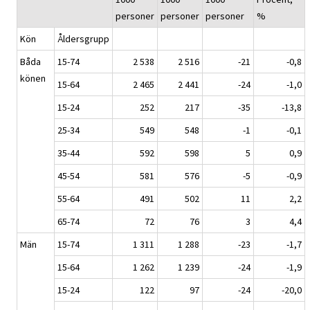
personer
personer
personer
%
Kön
Åldersgrupp
Båda
15-74
2 538
2 516
-21
-0,8
könen
15-64
2 465
2 441
-24
-1,0
15-24
252
217
-35
-13,8
25-34
549
548
-1
-0,1
35-44
592
598
5
0,9
45-54
581
576
-5
-0,9
55-64
491
502
11
2,2
65-74
72
76
3
4,4
Män
15-74
1 311
1 288
-23
-1,7
15-64
1 262
1 239
-24
-1,9
15-24
122
97
-24
-20,0