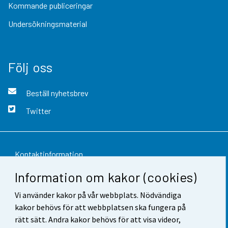
Kommande publiceringar
Undersökningsmaterial
Följ oss
Beställ nyhetsbrev
Twitter
Kontaktinformation
Information om kakor (cookies)
Respons
Vi använder kakor på vår webbplats. Nödvändiga
Användarvillkor
kakor behövs för att webbplatsen ska fungera på
Dataskydd
rätt sätt. Andra kakor behövs för att visa videor,