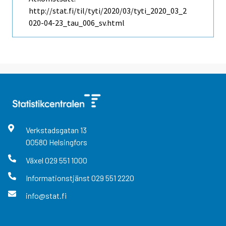
http://stat.fi/til/tyti/2020/03/tyti_2020_03_2
020-04-23_tau_006_sv.html
Verkstadsgatan
13
00580
Helsingfors
Växel
029 551 1000
Informationstjänst
029 551 2220
info@stat.fi