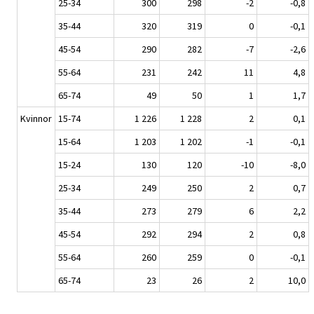
25-34
300
298
-2
-0,8
35-44
320
319
0
-0,1
45-54
290
282
-7
-2,6
55-64
231
242
11
4,8
65-74
49
50
1
1,7
Kvinnor
15-74
1 226
1 228
2
0,1
15-64
1 203
1 202
-1
-0,1
15-24
130
120
-10
-8,0
25-34
249
250
2
0,7
35-44
273
279
6
2,2
45-54
292
294
2
0,8
55-64
260
259
0
-0,1
65-74
23
26
2
10,0