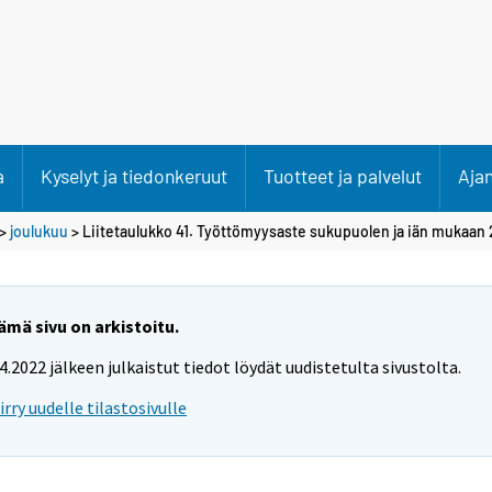
a
Kyselyt ja tiedonkeruut
Tuotteet ja palvelut
Aja
>
joulukuu
> Liitetaulukko 41. Työttömyysaste sukupuolen ja iän mukaan 
ämä sivu on arkistoitu.
.4.2022 jälkeen julkaistut tiedot löydät uudistetulta sivustolta.
iirry uudelle tilastosivulle