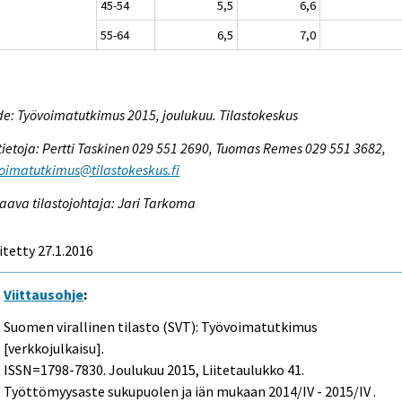
45-54
5,5
6,6
55-64
6,5
7,0
e: Työvoimatutkimus 2015, joulukuu. Tilastokeskus
tietoja: Pertti Taskinen 029 551 2690, Tuomas Remes 029 551 3682,
oimatutkimus@tilastokeskus.fi
aava tilastojohtaja: Jari Tarkoma
itetty 27.1.2016
Viittausohje
:
Suomen virallinen tilasto (SVT): Työvoimatutkimus
[verkkojulkaisu].
ISSN=1798-7830.
Joulukuu
2015, Liitetaulukko 41.
Työttömyysaste sukupuolen ja iän mukaan 2014/IV - 2015/IV .