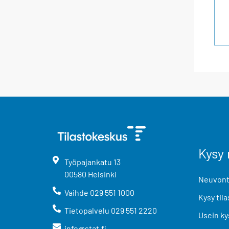
Kysy 
Työpajankatu
13
00580
Helsinki
Neuvonta
Vaihde
029 551 1000
Kysy tila
Tietopalvelu
029 551 2220
Usein ky
info@stat.fi