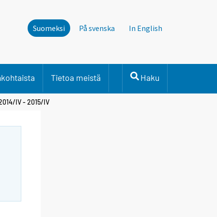
Suomeksi
På svenska
In English
nkohtaista
Tietoa meistä
Haku
2014/IV - 2015/IV