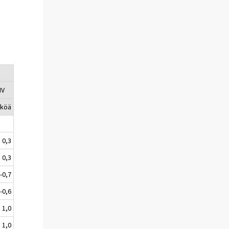
IV
kköä
0,3
0,3
-0,7
-0,6
1,0
1,0