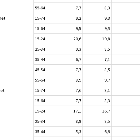
55-64
7,7
8,3
het
15-74
9,2
9,3
15-64
9,5
9,5
15-24
20,6
19,8
25-34
9,3
8,5
35-44
6,7
7,1
45-54
7,7
8,5
55-64
8,9
9,7
set
15-74
7,6
8,1
15-64
7,7
8,3
15-24
17,1
16,7
25-34
8,8
8,5
35-44
5,3
6,9