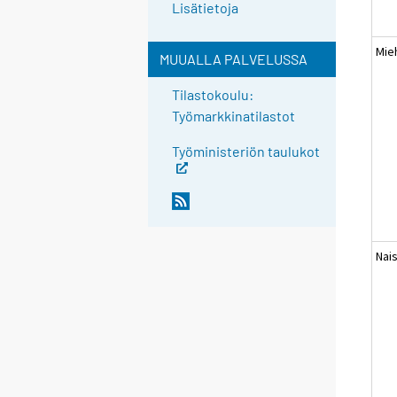
Lisätietoja
Mie
MUUALLA PALVELUSSA
Tilastokoulu:
Työmarkkinatilastot
Työministeriön taulukot
Nai