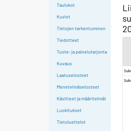
g
Taulukot
Li
t
su
Kuviot
o
a
20
Tietojen tarkentuminen
n
o
Tiedotteet
t
Tuote- ja palvelutarjonta
h
e
Kuvaus
r
Suk
s
Laatuselosteet
Suk
e
Menetelmäselosteet
r
v
Käsitteet ja määritelmät
i
c
Luokitukset
e
Tietoluettelot
.