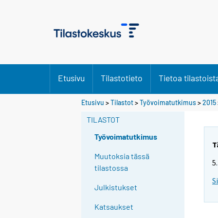
Etusivu
Tilastotieto
Tietoa tilastoist
Y
Etusivu
>
Tilastot
>
Työvoimatutkimus
>
2015
o
TILASTOT
u
a
Työvoimatutkimus
r
T
e
Muutoksia tässä
5
m
tilastossa
o
S
Julkistukset
v
i
Katsaukset
n