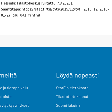
Helsinki: Tilastokeskus [viitattu: 7.8.2026].
Saantitapa: https://stat.fi/til/tyti/2015/12/tyti_2015_12_2016-
01-27_tau_041_fi.html
meiltä
Löydä nopeasti
 ja tietopalvelu
StatFin-tietokanta
stoista
Tilastotietokannat
sytyt kysymykset
Suomi lukuina