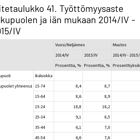
itetaulukko 41. Työttömyysaste
kupuolen ja iän mukaan 2014/IV -
15/IV
Vuosi/Neljännes
Muutos
2014/IV
2015/IV
2014/IV - 2015/
Prosenttia, %
Prosenttia, %
Prosenttiyksi
upuoli
Ikäluokka
upuolet yhteensä
15-74
8,4
8,7
15-64
8,6
8,9
15-24
18,8
18,2
25-34
9,1
8,5
35-44
6,1
7,0
45-54
6,6
7,6