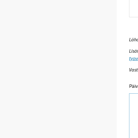
Lähd
Lisä
tyov
Vast
Päiv