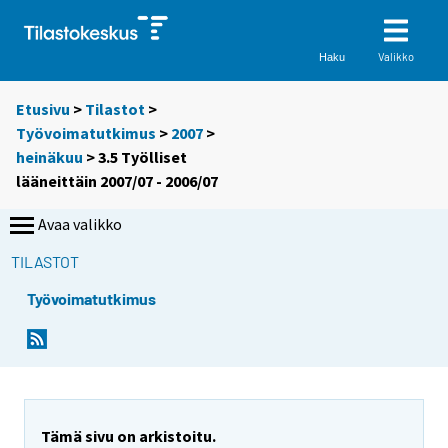
Valikko
Haku
Etusivu
>
Tilastot
>
Työvoimatutkimus
>
2007
>
heinäkuu
> 3.5 Työlliset
lääneittäin 2007/07 - 2006/07
Avaa valikko
TILASTOT
Työvoimatutkimus
Tämä sivu on arkistoitu.