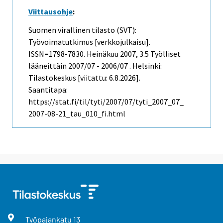
Viittausohje
:
Suomen virallinen tilasto (SVT):
Työvoimatutkimus [verkkojulkaisu].
ISSN=1798-7830.
Heinäkuu
2007, 3.5 Työlliset
lääneittäin 2007/07 - 2006/07 . Helsinki:
Tilastokeskus [viitattu: 6.8.2026].
Saantitapa:
https://stat.fi/til/tyti/2007/07/tyti_2007_07_
2007-08-21_tau_010_fi.html
Työpajankatu
13