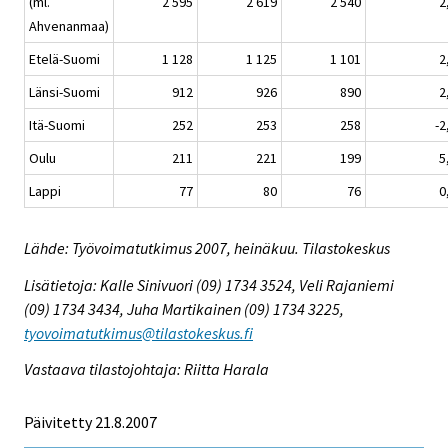
(ml.
2 595
2 619
2 540
2
Ahvenanmaa)
Etelä-Suomi
1 128
1 125
1 101
2
Länsi-Suomi
912
926
890
2
Itä-Suomi
252
253
258
-2
Oulu
211
221
199
5
Lappi
77
80
76
0
Lähde: Työvoimatutkimus 2007, heinäkuu. Tilastokeskus
Lisätietoja: Kalle Sinivuori (09) 1734 3524, Veli Rajaniemi
(09) 1734 3434, Juha Martikainen (09) 1734 3225,
tyovoimatutkimus@tilastokeskus.fi
Vastaava tilastojohtaja: Riitta Harala
Päivitetty 21.8.2007