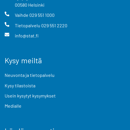
00580
Helsinki
Vaihde
029 551 1000
Tietopalvelu
029 551 2220
info@stat.fi
Kysy meiltä
Neuvonta ja tietopalvelu
Kysy tilastoista
Usein kysytyt kysymykset
Medialle