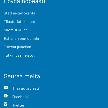
Löydä nopeasti
StatFin-tietokanta
Tilastotietokannat
Suomi lukuina
Rahanarvonmuunnin
Tulevat julkaisut
Tutkimusaineistot
Seuraa meitä
Tilaa uutisviesti
Facebook
Twitter