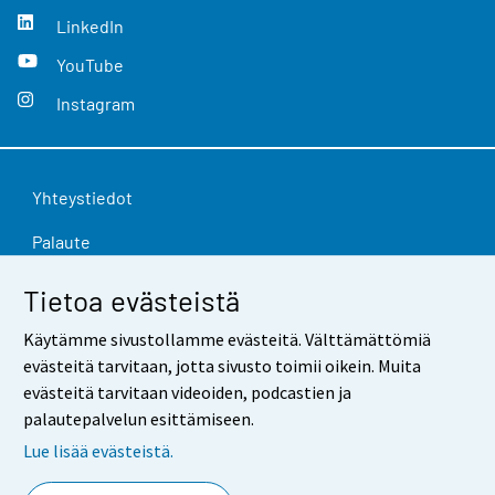
LinkedIn
YouTube
Instagram
Yhteystiedot
Palaute
Käyttöehdot
Tietoa evästeistä
Tietosuoja
Käytämme sivustollamme evästeitä. Välttämättömiä
evästeitä tarvitaan, jotta sivusto toimii oikein. Muita
Saavutettavuus
evästeitä tarvitaan videoiden, podcastien ja
Tietoa sivustosta
palautepalvelun esittämiseen.
Lue lisää evästeistä.
Evästeasetukset