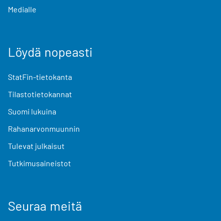
Medialle
Löydä nopeasti
StatFin-tietokanta
Tilastotietokannat
Suomi lukuina
Rahanarvonmuunnin
Tulevat julkaisut
Tutkimusaineistot
Seuraa meitä