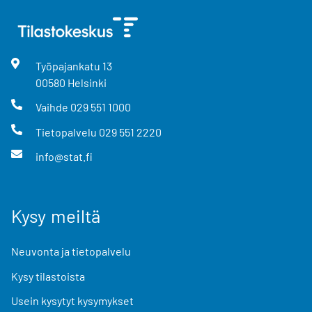
Työpajankatu
13
00580
Helsinki
Vaihde
029 551 1000
Tietopalvelu
029 551 2220
info@stat.fi
Kysy meiltä
Neuvonta ja tietopalvelu
Kysy tilastoista
Usein kysytyt kysymykset