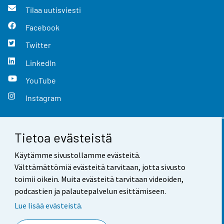
Tilaa uutisviesti
Facebook
Twitter
LinkedIn
YouTube
Instagram
Tietoa evästeistä
Yhteystiedot
Käytämme sivustollamme evästeitä.
Palaute
Välttämättömiä evästeitä tarvitaan, jotta sivusto
toimii oikein. Muita evästeitä tarvitaan videoiden,
Käyttöehdot
podcastien ja palautepalvelun esittämiseen.
Tietosuoja
Lue lisää evästeistä.
Saavutettavuus