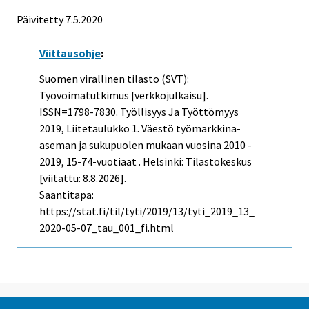
Päivitetty 7.5.2020
Viittausohje
:
Suomen virallinen tilasto (SVT):
Työvoimatutkimus [verkkojulkaisu].
ISSN=1798-7830.
Työllisyys Ja Työttömyys
2019, Liitetaulukko 1. Väestö työmarkkina-
aseman ja sukupuolen mukaan vuosina 2010 -
2019, 15-74-vuotiaat . Helsinki: Tilastokeskus
[viitattu: 8.8.2026].
Saantitapa:
https://stat.fi/til/tyti/2019/13/tyti_2019_13_
2020-05-07_tau_001_fi.html