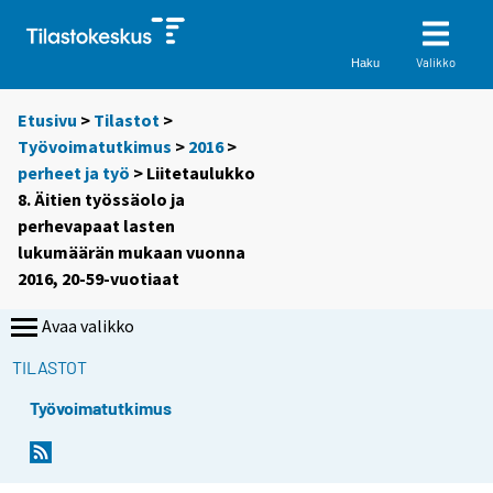
Valikko
Haku
Etusivu
>
Tilastot
>
Työvoimatutkimus
>
2016
>
perheet ja työ
> Liitetaulukko
8. Äitien työssäolo ja
perhevapaat lasten
lukumäärän mukaan vuonna
2016, 20-59-vuotiaat
Avaa valikko
TILASTOT
Työvoimatutkimus