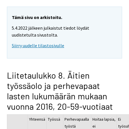
Tämä sivu on arkistoitu.
5.4.2022 jälkeen julkaistut tiedot löydät
uudistetulta sivustolta.
Siirry uudelle tilastosivulle
Liitetaulukko 8. Äitien
työssäolo ja perhevapaat
lasten lukumäärän mukaan
vuonna 2016, 20-59-vuotiaat
Yhteensä
Työssä
Perhevapaalla
Hoitaa lapsia,
Ei
työstä
ei
työsu