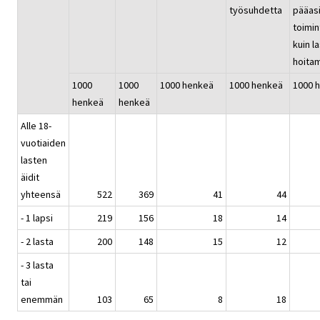
työsuhdetta
pääasi
toimi
kuin l
hoita
1000
1000
1000 henkeä
1000 henkeä
1000 
henkeä
henkeä
Alle 18-
vuotiaiden
lasten
äidit
yhteensä
522
369
41
44
- 1 lapsi
219
156
18
14
- 2 lasta
200
148
15
12
- 3 lasta
tai
enemmän
103
65
8
18