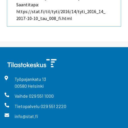
Saantitapa:
https://stat.fi/til/tyti/2016/14/tyti_2016_14_
2017-10-10_tau_008_fi.html
Työpajankatu
13
00580
Helsinki
Vaihde
029 551 1000
Tietopalvelu
029 551 2220
info@stat.fi