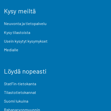
Kysy meiltä
Neuvonta ja tietopalvelu
Kysy tilastoista
Usein kysytyt kysymykset
Medialle
Löydä nopeasti
StatFin-tietokanta
Tilastotietokannat
Suomi lukuina
Rahanarvonmuunnin