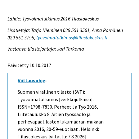
Lähde: Työvoimatutkimus 2016 Tilastokeskus
Lisätietoja: Tarja Nieminen 029 551 3561, Anna Pärnänen
029 551 3795,
tyovoimatutkimus@tilastokeskus.fi
Vastaava tilastojohtaja: Jari Tarkoma
Päivitetty 10.10.2017
Viittausohje
:
Suomen virallinen tilasto (SVT):
Työvoimatutkimus [verkkojulkaisu].
ISSN=1798-7830.
Perheet Ja Työ
2016,
Liitetaulukko 8. Äitien työssäolo ja
perhevapaat lasten lukumäärän mukaan
vuonna 2016, 20-59-vuotiaat . Helsinki:
Tilastokeskus [viitattu: 7.8.2026].