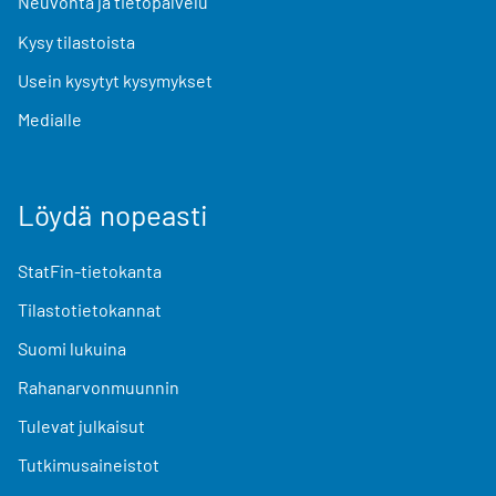
Neuvonta ja tietopalvelu
Kysy tilastoista
Usein kysytyt kysymykset
Medialle
Löydä nopeasti
StatFin-tietokanta
Tilastotietokannat
Suomi lukuina
Rahanarvonmuunnin
Tulevat julkaisut
Tutkimusaineistot