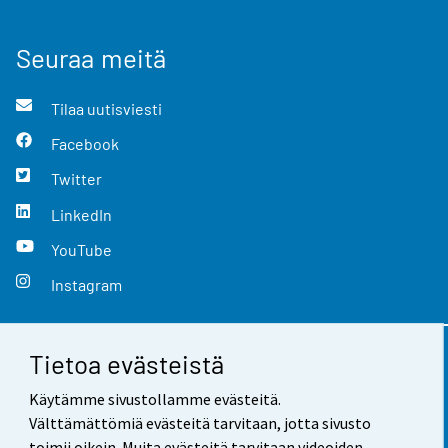
Seuraa meitä
Tilaa uutisviesti
Facebook
Twitter
LinkedIn
YouTube
Instagram
Tietoa evästeistä
Yhteystiedot
Käytämme sivustollamme evästeitä.
Palaute
Välttämättömiä evästeitä tarvitaan, jotta sivusto
toimii oikein. Muita evästeitä tarvitaan videoiden,