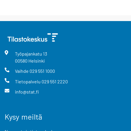
Työpajankatu
13
00580
Helsinki
Vaihde
029 551 1000
Tietopalvelu
029 551 2220
info@stat.fi
Kysy meiltä