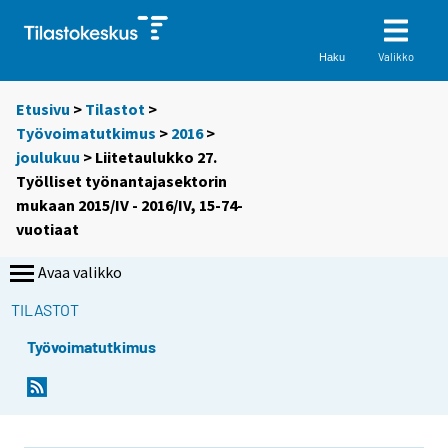
Valikko
Haku
Etusivu
>
Tilastot
>
Työvoimatutkimus
>
2016
>
joulukuu
> Liitetaulukko 27.
Työlliset työnantajasektorin
mukaan 2015/IV - 2016/IV, 15-74-
vuotiaat
Avaa valikko
TILASTOT
Työvoimatutkimus