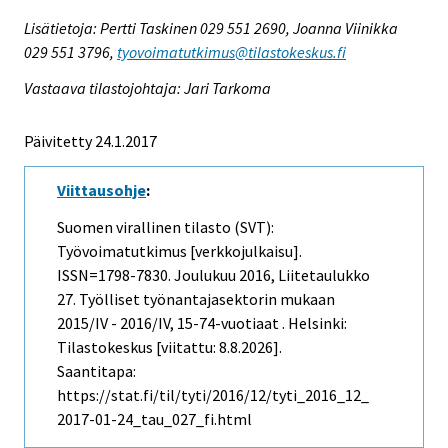
Lisätietoja: Pertti Taskinen 029 551 2690, Joanna Viinikka
029 551 3796,
tyovoimatutkimus@tilastokeskus.fi
Vastaava tilastojohtaja: Jari Tarkoma
Päivitetty 24.1.2017
Viittausohje
:
Suomen virallinen tilasto (SVT):
Työvoimatutkimus [verkkojulkaisu].
ISSN=1798-7830.
Joulukuu
2016, Liitetaulukko
27. Työlliset työnantajasektorin mukaan
2015/IV - 2016/IV, 15-74-vuotiaat . Helsinki:
Tilastokeskus [viitattu: 8.8.2026].
Saantitapa:
https://stat.fi/til/tyti/2016/12/tyti_2016_12_
2017-01-24_tau_027_fi.html