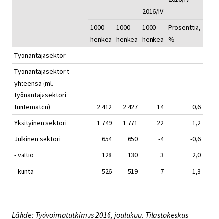
2016/IV
1000
1000
1000
Prosenttia,
henkeä
henkeä
henkeä
%
Työnantajasektori
Työnantajasektorit
yhteensä (ml.
työnantajasektori
tuntematon)
2 412
2 427
14
0,6
Yksityinen sektori
1 749
1 771
22
1,2
Julkinen sektori
654
650
-4
-0,6
- valtio
128
130
3
2,0
- kunta
526
519
-7
-1,3
Lähde: Työvoimatutkimus 2016, joulukuu. Tilastokeskus