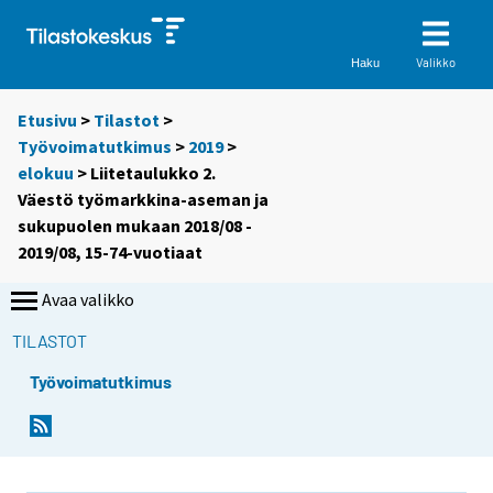
Valikko
Haku
Etusivu
>
Tilastot
>
Työvoimatutkimus
>
2019
>
elokuu
> Liitetaulukko 2.
Väestö työmarkkina-aseman ja
sukupuolen mukaan 2018/08 -
2019/08, 15-74-vuotiaat
Avaa valikko
TILASTOT
Työvoimatutkimus