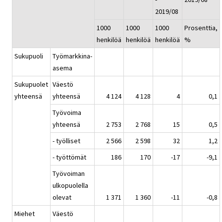
2019/08
1000
1000
1000
Prosenttia,
henkilöä
henkilöä
henkilöä
%
Sukupuoli
Työmarkkina-
asema
Sukupuolet
Väestö
yhteensä
yhteensä
4 124
4 128
4
0,1
Työvoima
yhteensä
2 753
2 768
15
0,5
- työlliset
2 566
2 598
32
1,2
- työttömät
186
170
-17
-9,1
Työvoiman
ulkopuolella
olevat
1 371
1 360
-11
-0,8
Miehet
Väestö