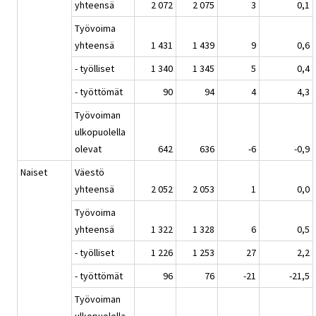
yhteensä
2 072
2 075
3
0,1
Työvoima
yhteensä
1 431
1 439
9
0,6
- työlliset
1 340
1 345
5
0,4
- työttömät
90
94
4
4,3
Työvoiman
ulkopuolella
olevat
642
636
-6
-0,9
Naiset
Väestö
yhteensä
2 052
2 053
1
0,0
Työvoima
yhteensä
1 322
1 328
6
0,5
- työlliset
1 226
1 253
27
2,2
- työttömät
96
76
-21
-21,5
Työvoiman
ulkopuolella