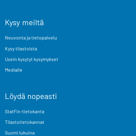
Kysy meiltä
Neuvonta ja tietopalvelu
Kysy tilastoista
Usein kysytyt kysymykset
Medialle
Löydä nopeasti
StatFin-tietokanta
Tilastotietokannat
Suomi lukuina