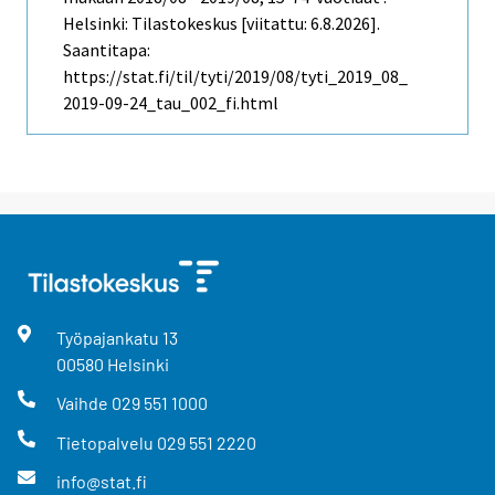
Helsinki: Tilastokeskus [viitattu: 6.8.2026].
Saantitapa:
https://stat.fi/til/tyti/2019/08/tyti_2019_08_
2019-09-24_tau_002_fi.html
Työpajankatu
13
00580
Helsinki
Vaihde
029 551 1000
Tietopalvelu
029 551 2220
info@stat.fi