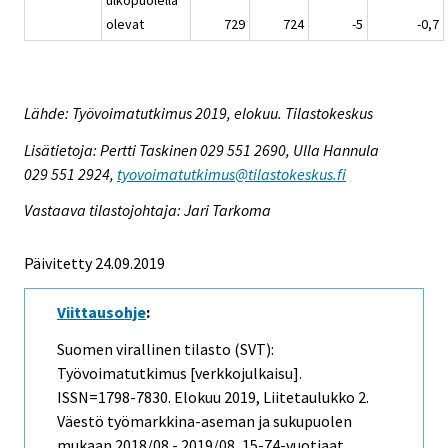
olevat
729
724
-5
-0,7
Lähde: Työvoimatutkimus 2019, elokuu. Tilastokeskus
Lisätietoja: Pertti Taskinen 029 551 2690, Ulla Hannula
029 551 2924,
tyovoimatutkimus@tilastokeskus.fi
Vastaava tilastojohtaja: Jari Tarkoma
Päivitetty 24.09.2019
Viittausohje
:
Suomen virallinen tilasto (SVT):
Työvoimatutkimus [verkkojulkaisu].
ISSN=1798-7830.
Elokuu
2019, Liitetaulukko 2.
Väestö työmarkkina-aseman ja sukupuolen
mukaan 2018/08 - 2019/08, 15-74-vuotiaat .