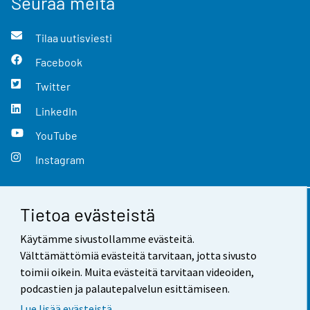
Seuraa meitä
Tilaa uutisviesti
Facebook
Twitter
LinkedIn
YouTube
Instagram
Tietoa evästeistä
Yhteystiedot
Käytämme sivustollamme evästeitä.
Palaute
Välttämättömiä evästeitä tarvitaan, jotta sivusto
toimii oikein. Muita evästeitä tarvitaan videoiden,
Käyttöehdot
podcastien ja palautepalvelun esittämiseen.
Tietosuoja
Lue lisää evästeistä.