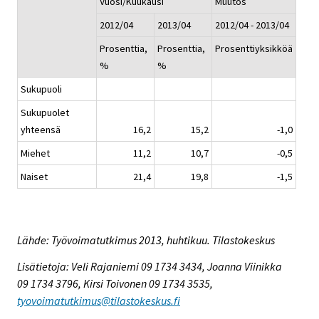
Vuosi/Kuukausi
Muutos
2012/04
2013/04
2012/04 - 2013/04
Prosenttia,
Prosenttia,
Prosenttiyksikköä
%
%
Sukupuoli
Sukupuolet
yhteensä
16,2
15,2
-1,0
Miehet
11,2
10,7
-0,5
Naiset
21,4
19,8
-1,5
Lähde: Työvoimatutkimus 2013, huhtikuu. Tilastokeskus
Lisätietoja: Veli Rajaniemi 09 1734 3434, Joanna Viinikka
09 1734 3796, Kirsi Toivonen 09 1734 3535,
tyovoimatutkimus@tilastokeskus.fi