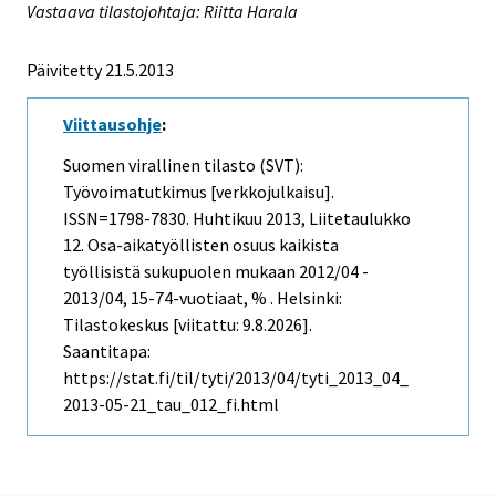
Vastaava tilastojohtaja: Riitta Harala
Päivitetty 21.5.2013
Viittausohje
:
Suomen virallinen tilasto (SVT):
Työvoimatutkimus [verkkojulkaisu].
ISSN=1798-7830.
Huhtikuu
2013, Liitetaulukko
12. Osa-aikatyöllisten osuus kaikista
työllisistä sukupuolen mukaan 2012/04 -
2013/04, 15-74-vuotiaat, % . Helsinki:
Tilastokeskus [viitattu: 9.8.2026].
Saantitapa:
https://stat.fi/til/tyti/2013/04/tyti_2013_04_
2013-05-21_tau_012_fi.html