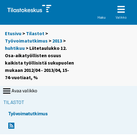
Valikko
Haku
Etusivu
>
Tilastot
>
Työvoimatutkimus
>
2013
>
huhtikuu
> Liitetaulukko 12.
Osa-aikatyöllisten osuus
kaikista työllisistä sukupuolen
mukaan 2012/04 - 2013/04, 15-
74-vuotiaat, %
Avaa valikko
TILASTOT
Työvoimatutkimus