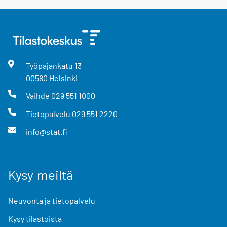
Työpajankatu
13
00580
Helsinki
Vaihde
029 551 1000
Tietopalvelu
029 551 2220
info@stat.fi
Kysy meiltä
Neuvonta ja tietopalvelu
Kysy tilastoista