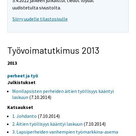
5.4.2022 jälkeen julkaistut tiedot löydät
uudistetulta sivustolta.
Siirry uudelle tilastosivulle
Työvoimatutkimus 2013
2013
perheet ja työ
Julkistukset
Monilapsisten perheiden äitien työllisyys kääntyi
laskuun
(7.10.2014)
Katsaukset
1. Johdanto
(7.10.2014)
2. Äitien työllisyys kääntyi laskuun
(7.10.2014)
3. Lapsiperheiden vanhempien työmarkkina-asema