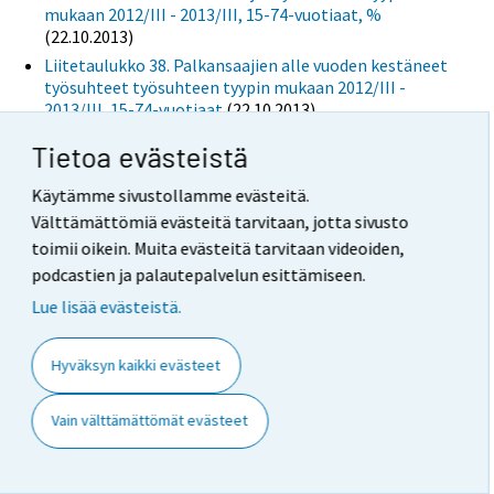
mukaan 2012/III - 2013/III, 15-74-vuotiaat, %
(22.10.2013)
Liitetaulukko 38. Palkansaajien alle vuoden kestäneet
työsuhteet työsuhteen tyypin mukaan 2012/III -
2013/III, 15-74-vuotiaat
(22.10.2013)
Liitetaulukko 39. Palkansaajien alle vuoden kestäneet
Tietoa evästeistä
työsuhteet työsuhteen tyypin mukaan 2012/III -
2013/III, 15-74-vuotiaat, %
(22.10.2013)
Käytämme sivustollamme evästeitä.
Liitetaulukko 40. Työttömät sukupuolen ja iän
Välttämättömiä evästeitä tarvitaan, jotta sivusto
mukaan 2012/III - 2013/III
(22.10.2013)
toimii oikein. Muita evästeitä tarvitaan videoiden,
Liitetaulukko 41. Työttömyysaste sukupuolen ja iän
podcastien ja palautepalvelun esittämiseen.
mukaan 2012/III - 2013/III
(22.10.2013)
Lue lisää evästeistä.
Liitetaulukko 42. Työttömyysasteet
aluehallintovirastojen (AVI) mukaan 2012/III -
2013/III
(22.10.2013)
Hyväksyn kaikki evästeet
Liitetaulukko 43. Työttömyysasteet maakunnan
(2011) mukaan 2012/III - 2013/III
(22.10.2013)
Vain välttämättömät evästeet
Kuviot
Liitekuvio 1. Työlliset ja työllisten trendi
(22.10.2013)