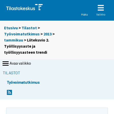
Valikko
Haku
Etusivu
>
Tilastot
>
Työvoimatutkimus
>
2013
>
tammikuu
> Liitekuvio 2.
Työllisyysaste ja
työllisyysasteen trendi
Avaa valikko
TILASTOT
Työvoimatutkimus