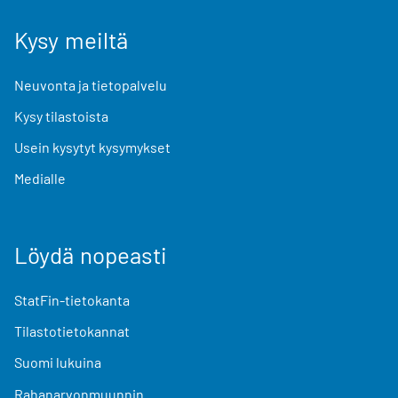
Kysy meiltä
Neuvonta ja tietopalvelu
Kysy tilastoista
Usein kysytyt kysymykset
Medialle
Löydä nopeasti
StatFin-tietokanta
Tilastotietokannat
Suomi lukuina
Rahanarvonmuunnin