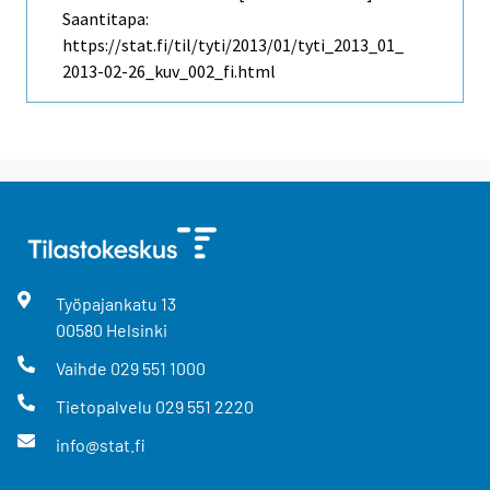
Saantitapa:
https://stat.fi/til/tyti/2013/01/tyti_2013_01_
2013-02-26_kuv_002_fi.html
Työpajankatu
13
00580
Helsinki
Vaihde
029 551 1000
Tietopalvelu
029 551 2220
info@stat.fi