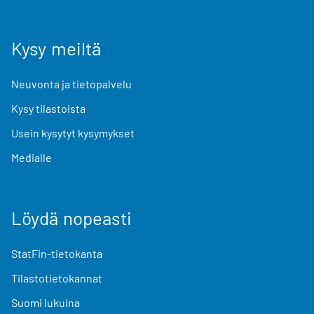
Kysy meiltä
Neuvonta ja tietopalvelu
Kysy tilastoista
Usein kysytyt kysymykset
Medialle
Löydä nopeasti
StatFin-tietokanta
Tilastotietokannat
Suomi lukuina