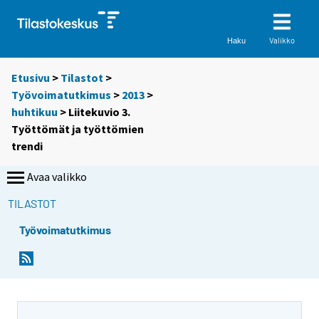
Valikko
Haku
Etusivu
>
Tilastot
>
Työvoimatutkimus
>
2013
>
huhtikuu
> Liitekuvio 3.
Työttömät ja työttömien
trendi
Avaa valikko
TILASTOT
Työvoimatutkimus