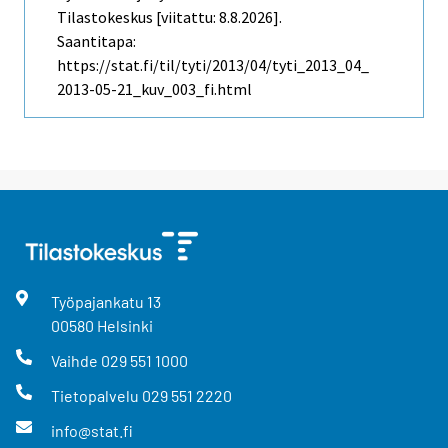
Tilastokeskus [viitattu: 8.8.2026].
Saantitapa:
https://stat.fi/til/tyti/2013/04/tyti_2013_04_
2013-05-21_kuv_003_fi.html
Työpajankatu
13
00580
Helsinki
Vaihde
029 551 1000
Tietopalvelu
029 551 2220
info@stat.fi