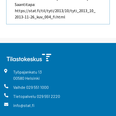
Saantitapa:
https://stat.fi/til/tyti/2013/10/tyti_2013_10_
2013-11-26_kuv_004_fi.html
Työpajankatu
13
00580
Helsinki
Vaihde
029 551 1000
Tietopalvelu
029 551 2220
info@stat.fi