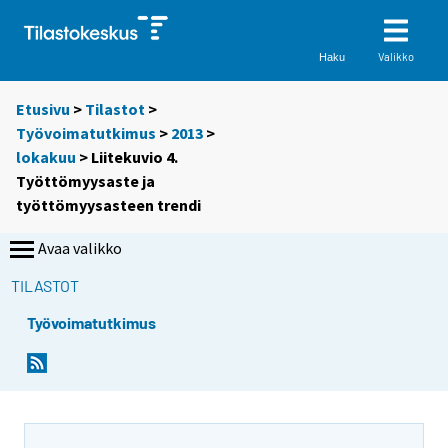
Valikko
Haku
Etusivu
>
Tilastot
>
Työvoimatutkimus
>
2013
>
lokakuu
> Liitekuvio 4.
Työttömyysaste ja
työttömyysasteen trendi
Avaa valikko
TILASTOT
Työvoimatutkimus