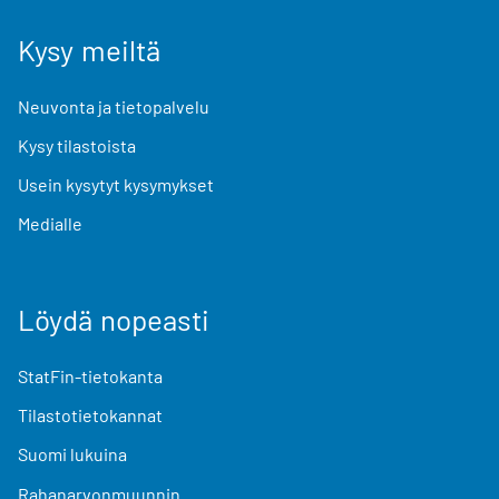
Kysy meiltä
Neuvonta ja tietopalvelu
Kysy tilastoista
Usein kysytyt kysymykset
Medialle
Löydä nopeasti
StatFin-tietokanta
Tilastotietokannat
Suomi lukuina
Rahanarvonmuunnin