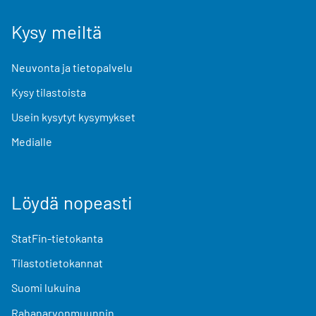
Kysy meiltä
Neuvonta ja tietopalvelu
Kysy tilastoista
Usein kysytyt kysymykset
Medialle
Löydä nopeasti
StatFin-tietokanta
Tilastotietokannat
Suomi lukuina
Rahanarvonmuunnin