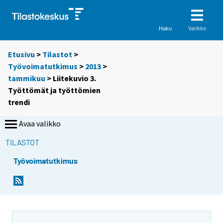
Valikko
Haku
Etusivu
>
Tilastot
>
Työvoimatutkimus
>
2013
>
tammikuu
> Liitekuvio 3.
Työttömät ja työttömien
trendi
Avaa valikko
TILASTOT
Työvoimatutkimus