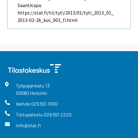
Saantitapa:
https://stat.fi/til/tyti/2013/01/tyti_2013_01_
2013-02-26_kuv_003_fi.html
Työpajankatu
13
00580
Helsinki
Vaihde
029 551 1000
Tietopalvelu
029 551 2220
info@stat.fi