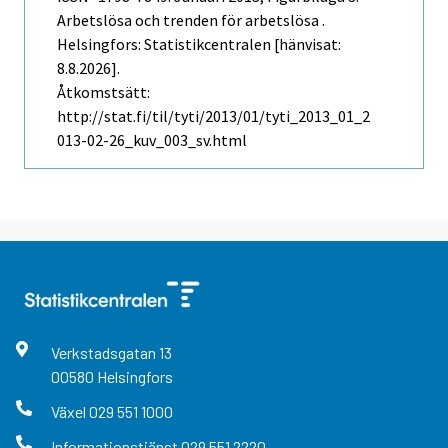
Arbetslösa och trenden för arbetslösa .
Helsingfors: Statistikcentralen [hänvisat:
8.8.2026].
Åtkomstsätt:
http://stat.fi/til/tyti/2013/01/tyti_2013_01_2
013-02-26_kuv_003_sv.html
Verkstadsgatan
13
00580
Helsingfors
Växel
029 551 1000
Informationstjänst
029 551 2220