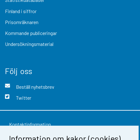
Finland i siffror
Prisomräknaren
Kommande publiceringar
Undersökningsmaterial
Följ oss
Beställ nyhetsbrev
Twitter
Kontaktinformation
Information om kakor (cookies)
Respons