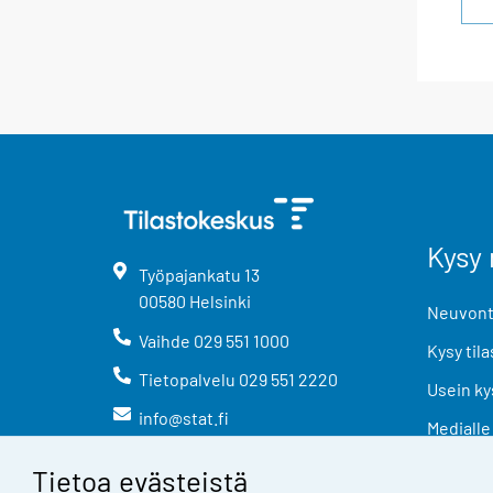
Kysy 
Työpajankatu
13
00580
Helsinki
Neuvonta
Vaihde
029 551 1000
Kysy tila
Tietopalvelu
029 551 2220
Usein ky
info@stat.fi
Medialle
Tietoa evästeistä