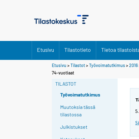
Etusivu
Tilastotieto
Tietoa tilastoist
Etusivu
>
Tilastot
>
Työvoimatutkimus
>
2016
Y
74-vuotiaat
o
TILASTOT
u
a
Työvoimatutkimus
r
T
e
Muutoksia tässä
5
m
tilastossa
o
S
Julkistukset
v
i