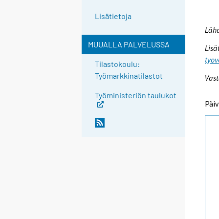
Lisätietoja
Lähd
MUUALLA PALVELUSSA
Lisä
tyov
Tilastokoulu:
Työmarkkinatilastot
Vast
Työministeriön taulukot
Päiv