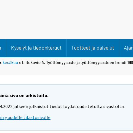
a
Kyselyt ja tiedonkeruut
Tuotteet ja palvelut
Aja
>
kesäkuu
> Liitekuvio 4. Työttömyysaste ja työttömyysasteen trendi 198
ämä sivu on arkistoitu.
.4.2022 jälkeen julkaistut tiedot löydät uudistetulta sivustolta.
iirry uudelle tilastosivulle