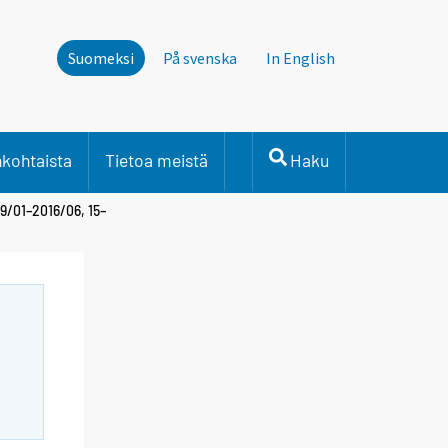
Suomeksi
På svenska
In English
nkohtaista
Tietoa meistä
Haku
9/01–2016/06, 15–