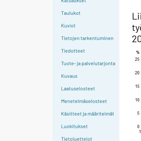
Katsaukset
n
g
Taulukot
Li
t
ty
Kuviot
o
a
20
Tietojen tarkentuminen
n
o
Tiedotteet
t
Tuote- ja palvelutarjonta
h
e
Kuvaus
r
s
Laatuselosteet
e
Menetelmäselosteet
r
v
Käsitteet ja määritelmät
i
c
Luokitukset
e
Tietoluettelot
.