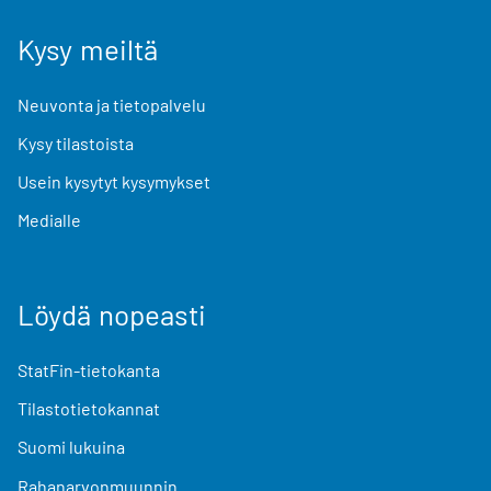
Kysy meiltä
Neuvonta ja tietopalvelu
Kysy tilastoista
Usein kysytyt kysymykset
Medialle
Löydä nopeasti
StatFin-tietokanta
Tilastotietokannat
Suomi lukuina
Rahanarvonmuunnin