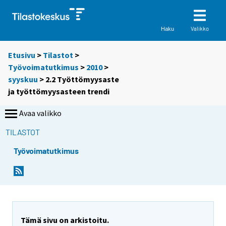
Valikko
Haku
Etusivu
>
Tilastot
>
Työvoimatutkimus
>
2010
>
syyskuu
> 2.2 Työttömyysaste
ja työttömyysasteen trendi
Avaa valikko
TILASTOT
Työvoimatutkimus
Tämä sivu on arkistoitu.