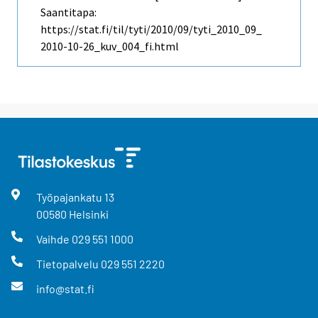
Saantitapa:
https://stat.fi/til/tyti/2010/09/tyti_2010_09_
2010-10-26_kuv_004_fi.html
Työpajankatu
13
00580
Helsinki
Vaihde
029 551 1000
Tietopalvelu
029 551 2220
info@stat.fi