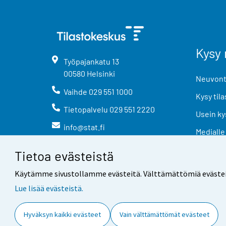
Kysy 
Työpajankatu
13
00580
Helsinki
Neuvonta
Vaihde
029 551 1000
Kysy tila
Tietopalvelu
029 551 2220
Usein ky
info@stat.fi
Medialle
Tietoa evästeistä
Käytämme sivustollamme evästeitä. Välttämättömiä evästeitä t
Lue lisää evästeistä.
Yhteystiedot
Palaute
Hyväksyn kaikki evästeet
Vain välttämättömät evästeet