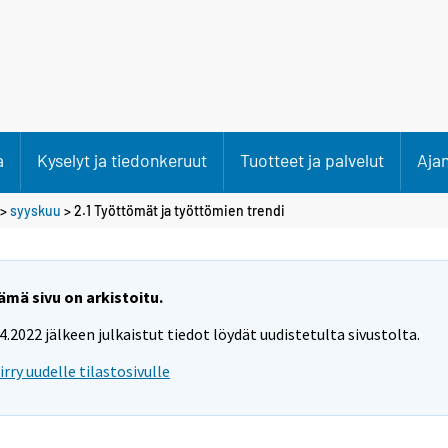
a
Kyselyt ja tiedonkeruut
Tuotteet ja palvelut
Aja
>
syyskuu
> 2.1 Työttömät ja työttömien trendi
ämä sivu on arkistoitu.
.4.2022 jälkeen julkaistut tiedot löydät uudistetulta sivustolta.
iirry uudelle tilastosivulle