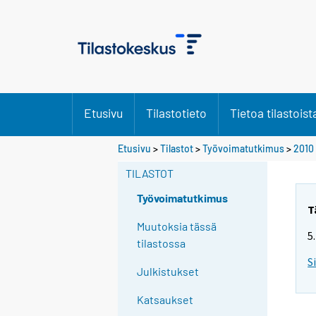
Etusivu
Tilastotieto
Tietoa tilastoist
Y
Etusivu
>
Tilastot
>
Työvoimatutkimus
>
2010
o
TILASTOT
u
a
Työvoimatutkimus
r
T
e
Muutoksia tässä
5
m
tilastossa
o
S
Julkistukset
v
i
Katsaukset
n