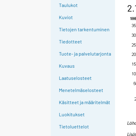
g
Taulukot
2.
t
Kuviot
o
a
Tietojen tarkentuminen
n
o
Tiedotteet
t
Tuote- ja palvelutarjonta
h
e
Kuvaus
r
s
Laatuselosteet
e
Menetelmäselosteet
r
v
Käsitteet ja määritelmät
i
c
Luokitukset
e
Lähd
Tietoluettelot
.
Lisä