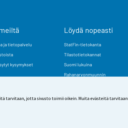
meiltä
Löydä nopeasti
 ja tietopalvelu
StatFin-tietokanta
stoista
Tilastotietokannat
sytyt kysymykset
Suomi lukuina
Rahanarvonmuunnin
Tulevat julkaisut
Tutkimusaineistot
arvitaan, jotta sivusto toimii oikein. Muita evästeitä tarvitaan
Käyttöehdot
Tietosuoja
Saavutettavuus
Tietoa sivu