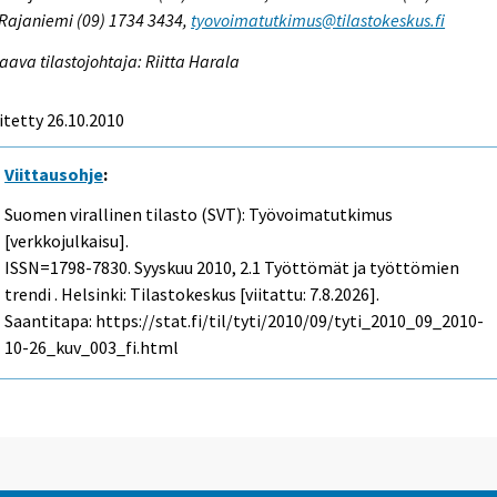
 Rajaniemi (09) 1734 3434,
tyovoimatutkimus@tilastokeskus.fi
aava tilastojohtaja: Riitta Harala
itetty 26.10.2010
Viittausohje
:
Suomen virallinen tilasto (SVT): Työvoimatutkimus
[verkkojulkaisu].
ISSN=1798-7830.
Syyskuu
2010, 2.1 Työttömät ja työttömien
trendi . Helsinki: Tilastokeskus [viitattu: 7.8.2026].
Saantitapa: https://stat.fi/til/tyti/2010/09/tyti_2010_09_2010-
10-26_kuv_003_fi.html