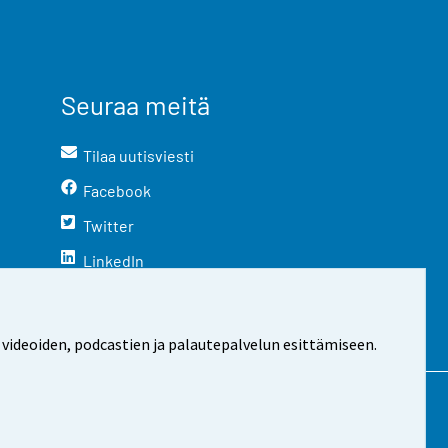
Seuraa meitä
Tilaa uutisviesti
Facebook
Twitter
LinkedIn
YouTube
Instagram
 videoiden, podcastien ja palautepalvelun esittämiseen.
stosta
Evästeasetukset