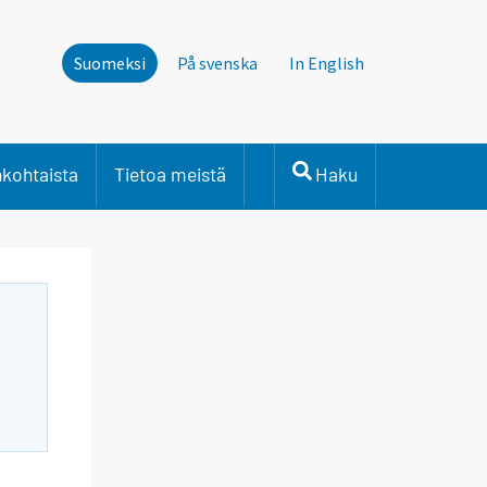
Suomeksi
På svenska
In English
nkohtaista
Tietoa meistä
Haku