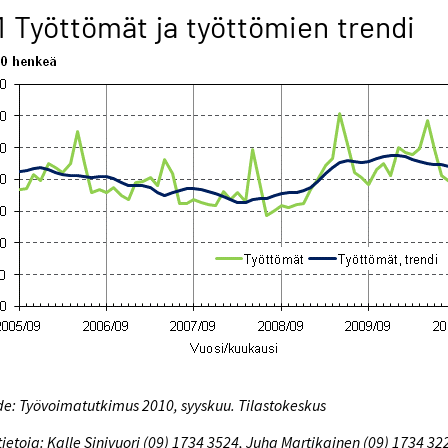
1 Työttömät ja työttömien trendi
e: Työvoimatutkimus 2010, syyskuu. Tilastokeskus
tietoja: Kalle Sinivuori (09) 1734 3524, Juha Martikainen (09) 1734 32