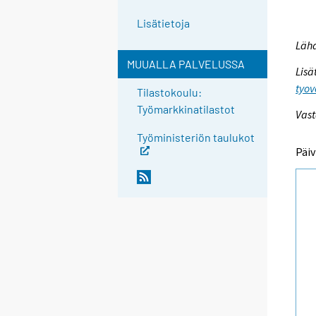
Lisätietoja
Lähd
MUUALLA PALVELUSSA
Lisä
tyov
Tilastokoulu:
Työmarkkinatilastot
Vast
Työministeriön taulukot
Päiv