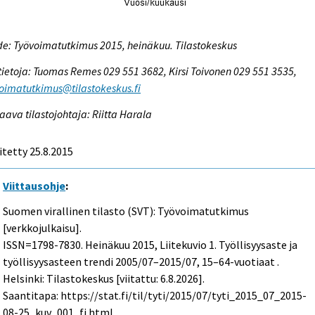
e: Työvoimatutkimus 2015, heinäkuu. Tilastokeskus
tietoja: Tuomas Remes 029 551 3682, Kirsi Toivonen 029 551 3535,
oimatutkimus@tilastokeskus.fi
aava tilastojohtaja: Riitta Harala
itetty 25.8.2015
Viittausohje
:
Suomen virallinen tilasto (SVT): Työvoimatutkimus
[verkkojulkaisu].
ISSN=1798-7830.
Heinäkuu
2015, Liitekuvio 1. Työllisyysaste ja
työllisyysasteen trendi 2005/07–2015/07, 15–64-vuotiaat .
Helsinki: Tilastokeskus [viitattu: 6.8.2026].
Saantitapa: https://stat.fi/til/tyti/2015/07/tyti_2015_07_2015-
08-25_kuv_001_fi.html