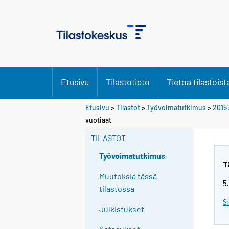
Etusivu
Tilastotieto
Tietoa tilastoist
Etusivu
>
Tilastot
>
Työvoimatutkimus
>
2015
Y
vuotiaat
o
TILASTOT
u
a
Työvoimatutkimus
r
T
e
Muutoksia tässä
5
m
tilastossa
o
S
Julkistukset
v
i