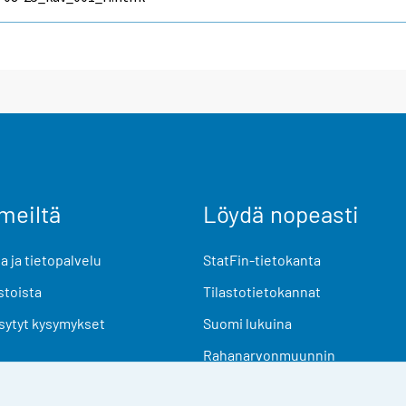
meiltä
Löydä nopeasti
 ja tietopalvelu
StatFin-tietokanta
stoista
Tilastotietokannat
sytyt kysymykset
Suomi lukuina
Rahanarvonmuunnin
Tulevat julkaisut