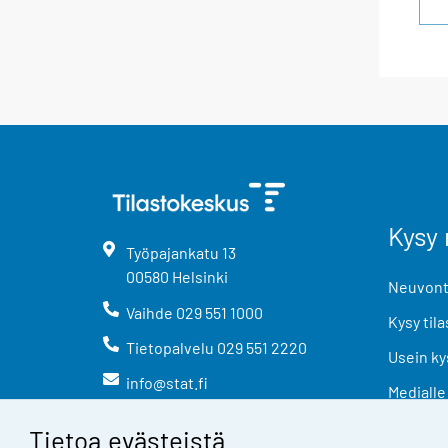
Kysy 
Työpajankatu
13
00580
Helsinki
Neuvonta
Vaihde
029 551 1000
Kysy tila
Tietopalvelu
029 551 2220
Usein ky
info@stat.fi
Medialle
Tietoa evästeistä