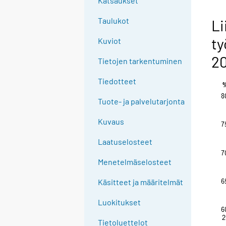
Katsaukset
n
g
Taulukot
Li
t
ty
Kuviot
o
a
20
Tietojen tarkentuminen
n
o
Tiedotteet
t
Tuote- ja palvelutarjonta
h
e
Kuvaus
r
s
Laatuselosteet
e
Menetelmäselosteet
r
v
Käsitteet ja määritelmät
i
c
Luokitukset
e
Tietoluettelot
.