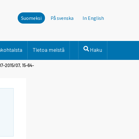
Suomeksi
På svenska
In English
nkohtaista
Tietoa meistä
Haku
/07–2015/07, 15–64-