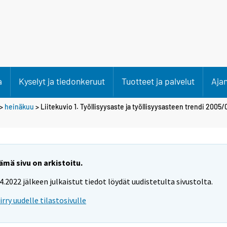
a
Kyselyt ja tiedonkeruut
Tuotteet ja palvelut
Aja
>
heinäkuu
> Liitekuvio 1. Työllisyysaste ja työllisyysasteen trendi 2005
ämä sivu on arkistoitu.
.4.2022 jälkeen julkaistut tiedot löydät uudistetulta sivustolta.
iirry uudelle tilastosivulle