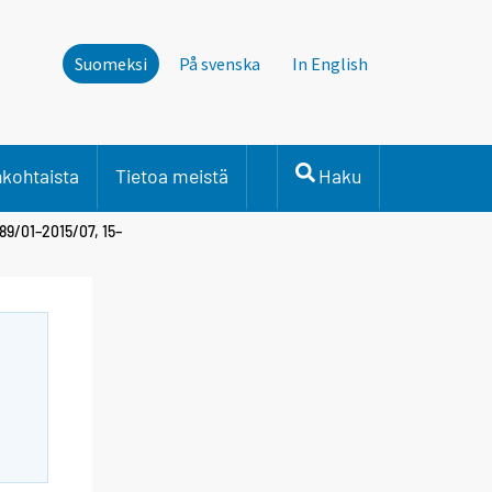
Suomeksi
På svenska
In English
nkohtaista
Tietoa meistä
Haku
89/01–2015/07, 15–