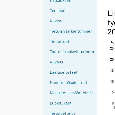
Katsaukset
n
g
Taulukot
Li
t
ty
Kuviot
o
a
20
Tietojen tarkentuminen
n
o
Tiedotteet
t
Tuote- ja palvelutarjonta
h
e
Kuvaus
r
s
Laatuselosteet
e
Menetelmäselosteet
r
v
Käsitteet ja määritelmät
i
c
Luokitukset
e
Tietoluettelot
.