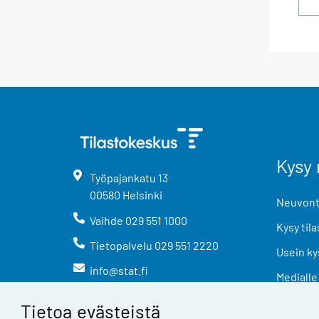
Kysy 
Työpajankatu
13
00580
Helsinki
Neuvonta
Vaihde
029 551 1000
Kysy tila
Tietopalvelu
029 551 2220
Usein ky
info@stat.fi
Medialle
Tietoa evästeistä