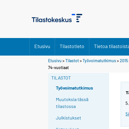
Etusivu
Tilastotieto
Tietoa tilastoist
Etusivu
>
Tilastot
>
Työvoimatutkimus
>
2015
Y
74-vuotiaat
o
TILASTOT
u
a
Työvoimatutkimus
r
T
e
Muutoksia tässä
5
m
tilastossa
o
S
Julkistukset
v
i