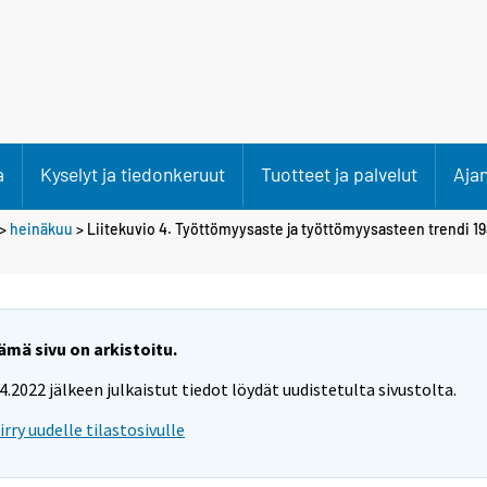
a
Kyselyt ja tiedonkeruut
Tuotteet ja palvelut
Aja
>
heinäkuu
> Liitekuvio 4. Työttömyysaste ja työttömyysasteen trendi 19
ämä sivu on arkistoitu.
.4.2022 jälkeen julkaistut tiedot löydät uudistetulta sivustolta.
iirry uudelle tilastosivulle