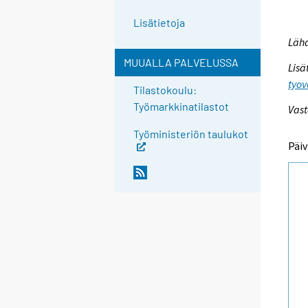
Lisätietoja
Lähd
MUUALLA PALVELUSSA
Lisä
tyov
Tilastokoulu:
Työmarkkinatilastot
Vast
Työministeriön taulukot
Päiv