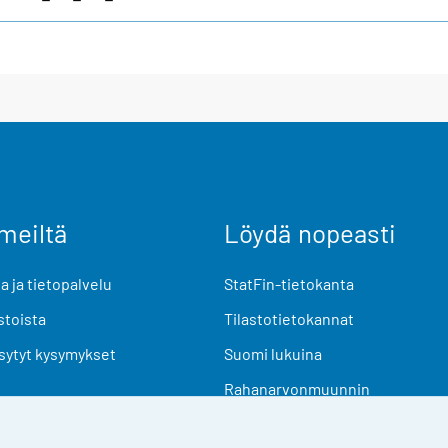
meiltä
Löydä nopeasti
 ja tietopalvelu
StatFin-tietokanta
stoista
Tilastotietokannat
sytyt kysymykset
Suomi lukuina
Rahanarvonmuunnin
Tulevat julkaisut