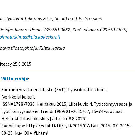
e: Työvoimatutkimus 2015, heinäkuu. Tilastokeskus
tietoja: Tuomas Remes 029 551 3682, Kirsi Toivonen 029 551 3535,
oimatutkimus@tilastokeskus.fi
aava tilastojohtaja: Riitta Harala
itetty 25.8.2015
Viittausohje
:
Suomen virallinen tilasto (SVT): Työvoimatutkimus
[verkkojulkaisu].
ISSN=1798-7830.
Heinäkuu
2015, Liitekuvio 4. Työttömyysaste ja
työttömyysasteen trendi 1989/01–2015/07, 15–74-vuotiaat .
Helsinki: Tilastokeskus [viitattu: 8.8.2026].
Saantitapa: https://stat.fi/til/tyti/2015/07/tyti_2015_07_2015-
08-25_kuv_004_fi.html