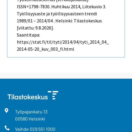
ISSN=1798-7830.
Huhtikuu
2014, Liitekuvio 3.
Työllisyysaste ja työllisyysasteen trendi
1989/01 – 2014/04 . Helsinki: Tilastokeskus
[viitattu: 9.8.2026].
Saantitapa:
https://stat.fi/til/tyti/2014/04/tyti_2014_04_
2014-05-20_kuv_003_fi.html
Työpajankatu
13
00580
Helsinki
Vaihde
029 551 1000