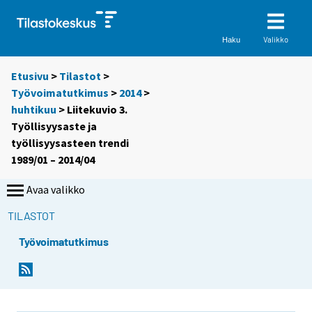
Valikko
Haku
Etusivu
>
Tilastot
>
Työvoimatutkimus
>
2014
>
huhtikuu
> Liitekuvio 3.
Työllisyysaste ja
työllisyysasteen trendi
1989/01 – 2014/04
Avaa valikko
TILASTOT
Työvoimatutkimus