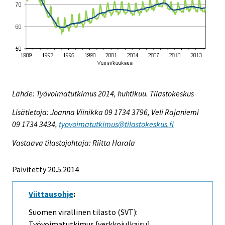
Lähde: Työvoimatutkimus 2014, huhtikuu. Tilastokeskus
Lisätietoja: Joanna Viinikka 09 1734 3796, Veli Rajaniemi
09 1734 3434,
tyovoimatutkimus@tilastokeskus.fi
Vastaava tilastojohtaja: Riitta Harala
Päivitetty 20.5.2014
Viittausohje
:
Suomen virallinen tilasto (SVT):
Työvoimatutkimus [verkkojulkaisu].