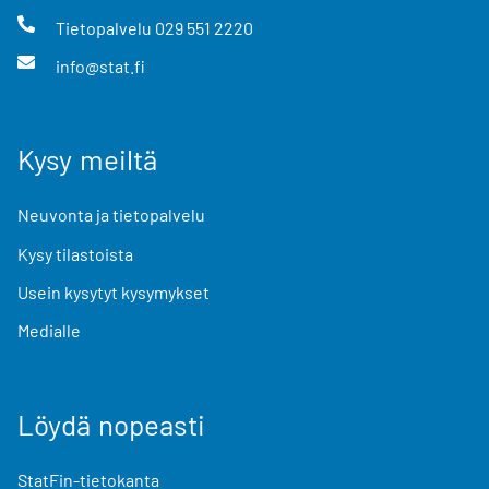
Tietopalvelu
029 551 2220
info@stat.fi
Kysy meiltä
Neuvonta ja tietopalvelu
Kysy tilastoista
Usein kysytyt kysymykset
Medialle
Löydä nopeasti
StatFin-tietokanta