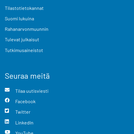
Tilastotietokannat
Suomi lukuina
Rahanarvonmuunnin
Tulevat julkaisut
Tutkimusaineistot
Seuraa meitä
Tilaa uutisviesti
Facebook
Twitter
LinkedIn
YouTube