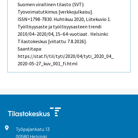
Suomen virallinen tilasto (SVT):
Työvoimatutkimus [verkkojulkaisu].
ISSN=1798-7830.
Huhtikuu
2020, Liitekuvio 1.
Työllisyysaste ja työllisyysasteen trendi
2010/04–2020/04, 15–64-vuotiaat . Helsinki:
Tilastokeskus [viitattu: 7.8.2026].
Saantitapa:
https://stat.fi/til/tyti/2020/04/tyti_2020_04_
2020-05-27_kuv_001_fi.html
Työpajankatu
13
00580
Helsinki