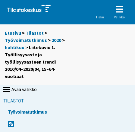
Valikko
Haku
Etusivu
>
Tilastot
>
Työvoimatutkimus
>
2020
>
huhtikuu
> Liitekuvio 1.
Työllisyysaste ja
työllisyysasteen trendi
2010/04–2020/04, 15–64-
vuotiaat
Avaa valikko
TILASTOT
Työvoimatutkimus