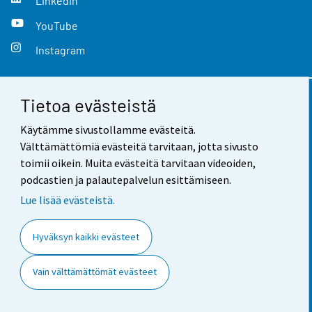
LinkedIn
YouTube
Instagram
Tietoa evästeistä
Yhteystiedot
Käytämme sivustollamme evästeitä.
Palaute
Välttämättömiä evästeitä tarvitaan, jotta sivusto
toimii oikein. Muita evästeitä tarvitaan videoiden,
Käyttöehdot
podcastien ja palautepalvelun esittämiseen.
Tietosuoja
Lue lisää evästeistä.
Saavutettavuus
Hyväksyn kaikki evästeet
Tietoa sivustosta
Vain välttämättömät evästeet
Evästeasetukset