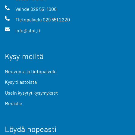
Vaihde
029 551 1000
Tietopalvelu
029 551 2220
info@stat.fi
Kysy meiltä
Neuvonta ja tietopalvelu
Kysy tilastoista
Usein kysytyt kysymykset
Medialle
Löydä nopeasti