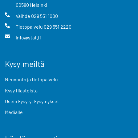
00580
Helsinki
Vaihde
029 551 1000
Tietopalvelu
029 551 2220
info@stat.fi
Kysy meiltä
Neuvonta ja tietopalvelu
Kysy tilastoista
Usein kysytyt kysymykset
Medialle