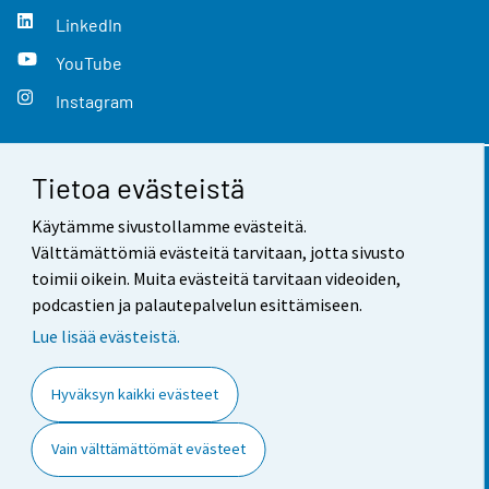
LinkedIn
YouTube
Instagram
Tietoa evästeistä
Yhteystiedot
Käytämme sivustollamme evästeitä.
Palaute
Välttämättömiä evästeitä tarvitaan, jotta sivusto
toimii oikein. Muita evästeitä tarvitaan videoiden,
Käyttöehdot
podcastien ja palautepalvelun esittämiseen.
Tietosuoja
Lue lisää evästeistä.
Saavutettavuus
Hyväksyn kaikki evästeet
Tietoa sivustosta
Vain välttämättömät evästeet
Evästeasetukset