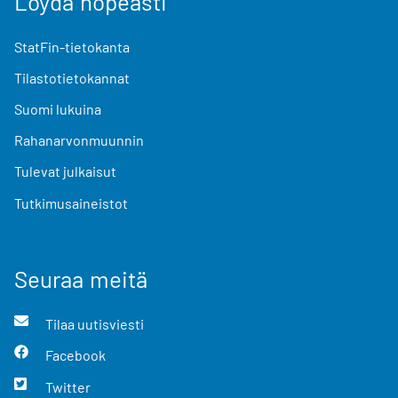
Löydä nopeasti
StatFin-tietokanta
Tilastotietokannat
Suomi lukuina
Rahanarvonmuunnin
Tulevat julkaisut
Tutkimusaineistot
Seuraa meitä
Tilaa uutisviesti
Facebook
Twitter