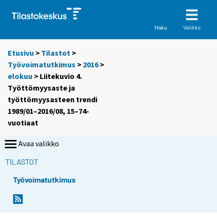
Valikko
Haku
Etusivu
>
Tilastot
>
Työvoimatutkimus
>
2016
>
elokuu
> Liitekuvio 4.
Työttömyysaste ja
työttömyysasteen trendi
1989/01–2016/08, 15–74-
vuotiaat
Avaa valikko
TILASTOT
Työvoimatutkimus