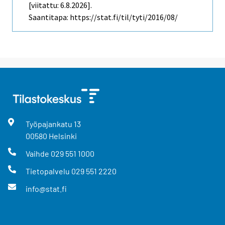
[viitattu: 6.8.2026].
Saantitapa: https://stat.fi/til/tyti/2016/08/
Työpajankatu
13
00580
Helsinki
Vaihde
029 551 1000
Tietopalvelu
029 551 2220
info@stat.fi