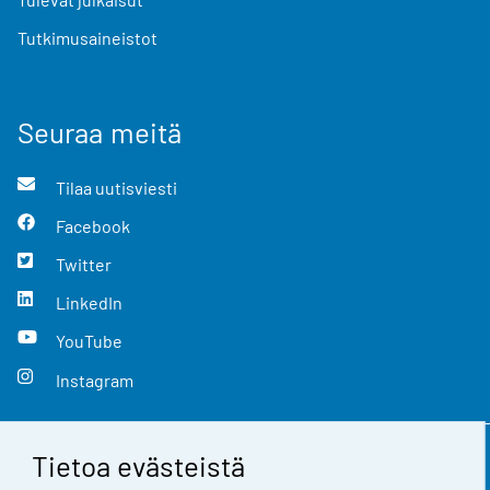
Tutkimusaineistot
Seuraa meitä
Tilaa uutisviesti
Facebook
Twitter
LinkedIn
YouTube
Instagram
Tietoa evästeistä
Yhteystiedot