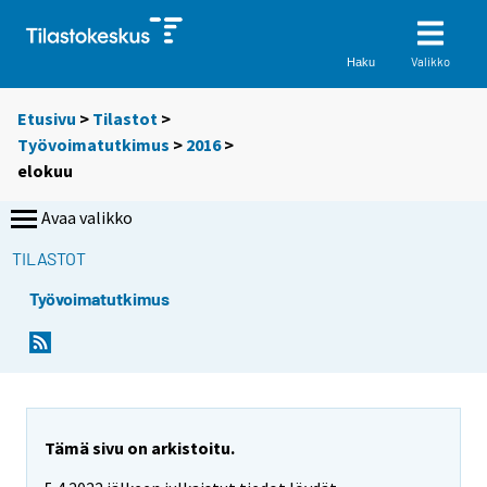
Valikko
Haku
Etusivu
>
Tilastot
>
Työvoimatutkimus
>
2016
>
elokuu
Avaa valikko
TILASTOT
Työvoimatutkimus
Tämä sivu on arkistoitu.