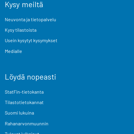
Kysy meiltä
Neuvonta ja tietopalvelu
Kysy tilastoista
Usein kysytyt kysymykset
Medialle
Löydä nopeasti
StatFin-tietokanta
Tilastotietokannat
Suomi lukuina
Rahanarvonmuunnin
Tulevat julkaisut