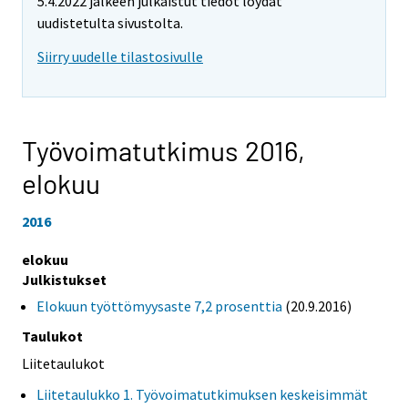
5.4.2022 jälkeen julkaistut tiedot löydät
uudistetulta sivustolta.
Siirry uudelle tilastosivulle
Työvoimatutkimus 2016,
elokuu
2016
elokuu
Julkistukset
Elokuun työttömyysaste 7,2 prosenttia
(20.9.2016)
Taulukot
Liitetaulukot
Liitetaulukko 1. Työvoimatutkimuksen keskeisimmät