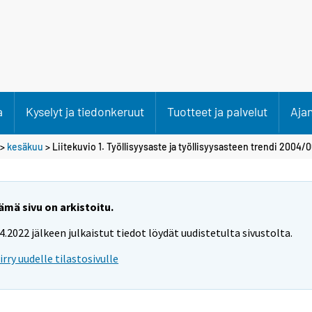
a
Kyselyt ja tiedonkeruut
Tuotteet ja palvelut
Aja
>
kesäkuu
> Liitekuvio 1. Työllisyysaste ja työllisyysasteen trendi 2004/
ämä sivu on arkistoitu.
.4.2022 jälkeen julkaistut tiedot löydät uudistetulta sivustolta.
iirry uudelle tilastosivulle