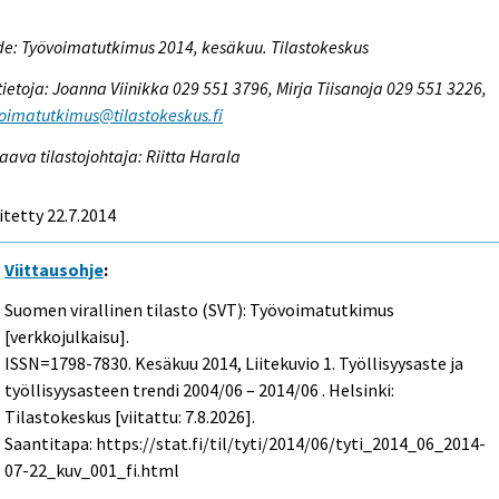
e: Työvoimatutkimus 2014, kesäkuu. Tilastokeskus
tietoja: Joanna Viinikka 029 551 3796, Mirja Tiisanoja 029 551 3226,
oimatutkimus@tilastokeskus.fi
aava tilastojohtaja: Riitta Harala
itetty 22.7.2014
Viittausohje
:
Suomen virallinen tilasto (SVT): Työvoimatutkimus
[verkkojulkaisu].
ISSN=1798-7830.
Kesäkuu
2014, Liitekuvio 1. Työllisyysaste ja
työllisyysasteen trendi 2004/06 – 2014/06 . Helsinki:
Tilastokeskus [viitattu: 7.8.2026].
Saantitapa: https://stat.fi/til/tyti/2014/06/tyti_2014_06_2014-
07-22_kuv_001_fi.html