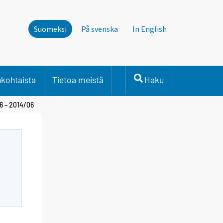
Suomeksi
På svenska
In English
nkohtaista
Tietoa meistä
Haku
06 – 2014/06