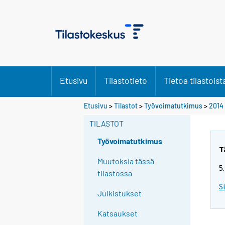
Etusivu
Tilastotieto
Tietoa tilastoist
Y
Etusivu
>
Tilastot
>
Työvoimatutkimus
>
2014
o
TILASTOT
u
a
Työvoimatutkimus
r
T
e
Muutoksia tässä
5
m
tilastossa
o
S
Julkistukset
v
i
Katsaukset
n