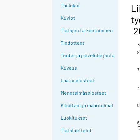
g
Taulukot
Li
t
ty
Kuviot
o
a
2
Tietojen tarkentuminen
n
o
Tiedotteet
t
Tuote- ja palvelutarjonta
h
e
Kuvaus
r
s
Laatuselosteet
e
Menetelmäselosteet
r
v
Käsitteet ja määritelmät
i
c
Luokitukset
e
Tietoluettelot
.