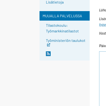
Lisätietoja
Lähd
MUUALLA PALVELUSSA
Lisä
tyov
Tilastokoulu:
Työmarkkinatilastot
Vast
Työministeriön taulukot
Päiv