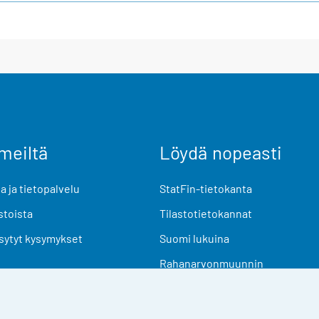
meiltä
Löydä nopeasti
 ja tietopalvelu
StatFin-tietokanta
stoista
Tilastotietokannat
sytyt kysymykset
Suomi lukuina
Rahanarvonmuunnin
Tulevat julkaisut
Tutkimusaineistot