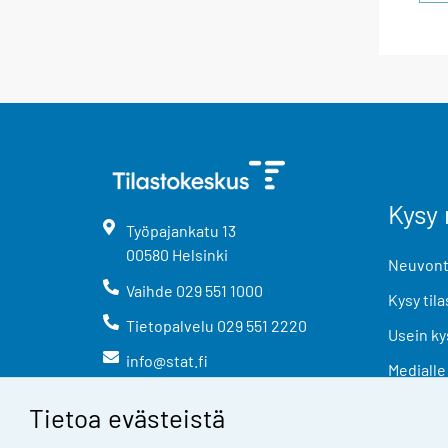
Kysy 
Työpajankatu
13
00580
Helsinki
Neuvonta
Vaihde
029 551 1000
Kysy tila
Tietopalvelu
029 551 2220
Usein ky
info@stat.fi
Medialle
Tietoa evästeistä