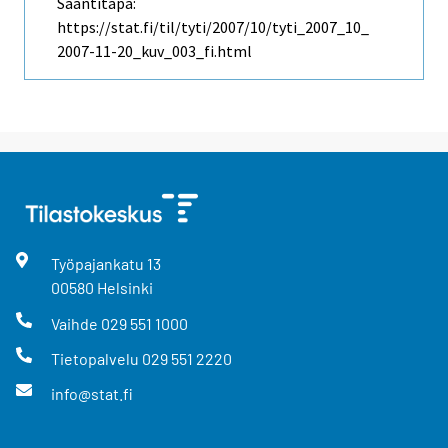
Saantitapa:
https://stat.fi/til/tyti/2007/10/tyti_2007_10_
2007-11-20_kuv_003_fi.html
Työpajankatu
13
00580
Helsinki
Vaihde
029 551 1000
Tietopalvelu
029 551 2220
info@stat.fi