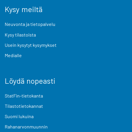
Kysy meiltä
Neuvonta ja tietopalvelu
Kysy tilastoista
Usein kysytyt kysymykset
Medialle
Löydä nopeasti
StatFin-tietokanta
Tilastotietokannat
Suomi lukuina
Rahanarvonmuunnin