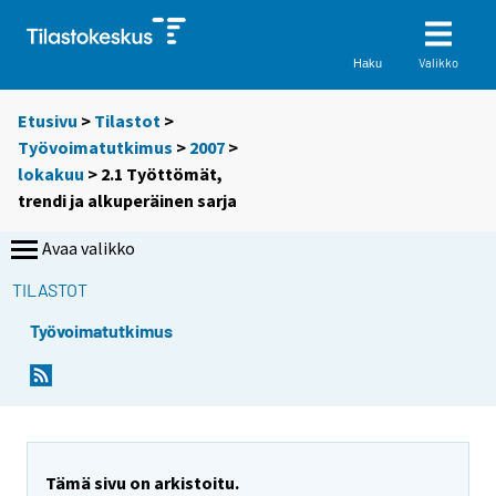
Valikko
Haku
Etusivu
>
Tilastot
>
Työvoimatutkimus
>
2007
>
lokakuu
> 2.1 Työttömät,
trendi ja alkuperäinen sarja
Avaa valikko
TILASTOT
Työvoimatutkimus
Tämä sivu on arkistoitu.