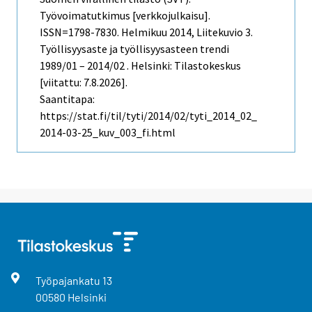
Työvoimatutkimus [verkkojulkaisu].
ISSN=1798-7830.
Helmikuu
2014, Liitekuvio 3.
Työllisyysaste ja työllisyysasteen trendi
1989/01 – 2014/02 . Helsinki: Tilastokeskus
[viitattu: 7.8.2026].
Saantitapa:
https://stat.fi/til/tyti/2014/02/tyti_2014_02_
2014-03-25_kuv_003_fi.html
Työpajankatu
13
00580
Helsinki