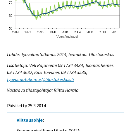
Lähde: Työvoimatutkimus 2014, helmikuu. Tilastokeskus
Lisätietoja: Veli Rajaniemi 09 1734 3434, Tuomas Remes
09 1734 3682, Kirsi Toivonen 09 1734 3535,
tyovoimatutkimus@tilastokeskus.fi
Vastaava tilastojohtaja: Riitta Harala
Päivitetty 25.3.2014
Viittausohje
:
Suomen virallinen tilasto (SVT):