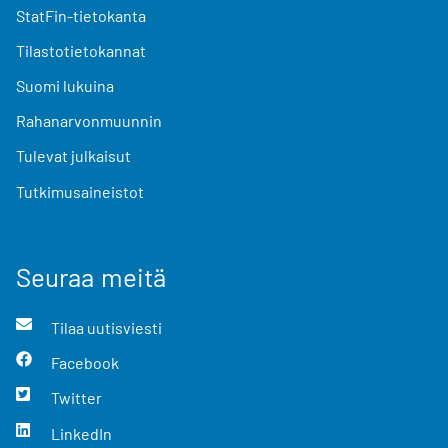
StatFin-tietokanta
Tilastotietokannat
Suomi lukuina
Rahanarvonmuunnin
Tulevat julkaisut
Tutkimusaineistot
Seuraa meitä
Tilaa uutisviesti
Facebook
Twitter
LinkedIn