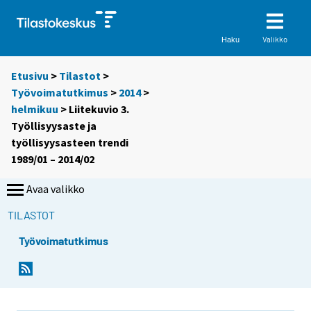
Valikko
Haku
Etusivu
>
Tilastot
>
Työvoimatutkimus
>
2014
>
helmikuu
> Liitekuvio 3.
Työllisyysaste ja
työllisyysasteen trendi
1989/01 – 2014/02
Avaa valikko
TILASTOT
Työvoimatutkimus