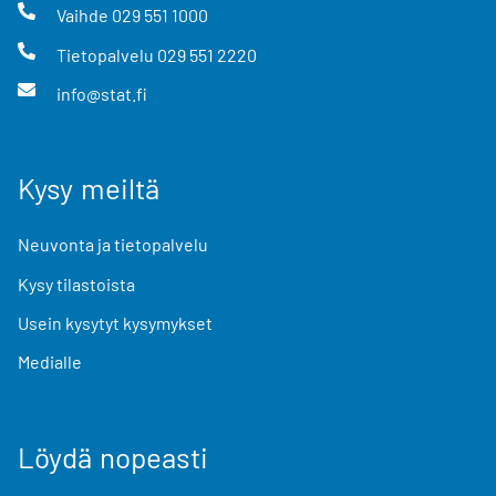
Vaihde
029 551 1000
Tietopalvelu
029 551 2220
info@stat.fi
Kysy meiltä
Neuvonta ja tietopalvelu
Kysy tilastoista
Usein kysytyt kysymykset
Medialle
Löydä nopeasti