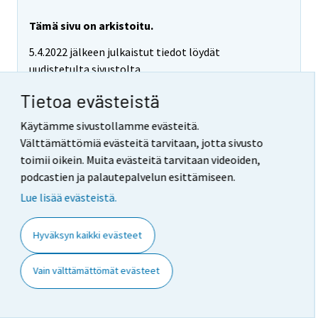
Tämä sivu on arkistoitu.
5.4.2022 jälkeen julkaistut tiedot löydät
uudistetulta sivustolta.
Siirry uudelle tilastosivulle
Tietoa evästeistä
Käytämme sivustollamme evästeitä.
Välttämättömiä evästeitä tarvitaan, jotta sivusto
toimii oikein. Muita evästeitä tarvitaan videoiden,
Liitekuvio 3. Työllisyysaste ja
podcastien ja palautepalvelun esittämiseen.
työllisyysasteen trendi
Lue lisää evästeistä.
1989/01 – 2014/06
Hyväksyn kaikki evästeet
Vain välttämättömät evästeet