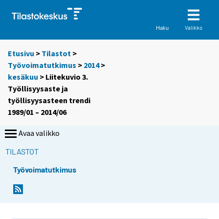
Valikko
Haku
Etusivu
>
Tilastot
>
Työvoimatutkimus
>
2014
>
kesäkuu
> Liitekuvio 3.
Työllisyysaste ja
työllisyysasteen trendi
1989/01 – 2014/06
Avaa valikko
TILASTOT
Työvoimatutkimus