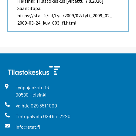
Helsinki: Tilastokeskus [viitattu: 7.8.2026].
Saantitapa:
https://stat.fi/til/tyti/2009/02/tyti_2009_02_
2009-03-24_kuv_003_fi.html
Työpajankatu
13
00580
Helsinki
Vaihde
029 551 1000
Tietopalvelu
029 551 2220
info@stat.fi