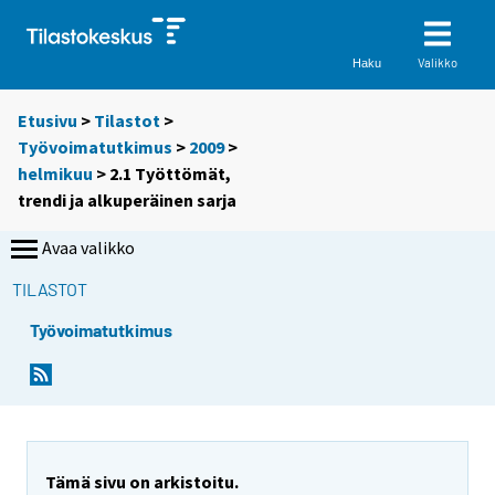
Valikko
Haku
Etusivu
>
Tilastot
>
Työvoimatutkimus
>
2009
>
helmikuu
> 2.1 Työttömät,
trendi ja alkuperäinen sarja
Avaa valikko
TILASTOT
Työvoimatutkimus
Tämä sivu on arkistoitu.