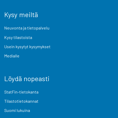
Kysy meiltä
Neuvonta ja tietopalvelu
Kysy tilastoista
Usein kysytyt kysymykset
Medialle
Löydä nopeasti
StatFin-tietokanta
Tilastotietokannat
Suomi lukuina