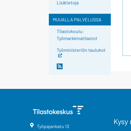
Lisätietoja
MUUALLA PALVELUSSA
Tilastokoulu:
Työmarkkinatilastot
Työministeriön taulukot
Kysy 
Työpajankatu
13