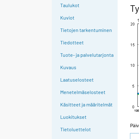
e
Taulukot
T
e
Kuviot
n
p
Tietojen tarkentuminen
a
l
Tiedotteet
v
Tuote- ja palvelutarjonta
e
l
Kuvaus
u
u
Laatuselosteet
n
Menetelmäselosteet
.
Käsitteet ja määritelmät
Luokitukset
Päiv
Tietoluettelot