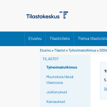
Etusivu
Tilastotieto
Tietoa tilastoist
S
Etusivu
>
Tilastot
>
Työvoimatutkimus
>
2004
i
TILASTOT
i
r
Työvoimatutkimus
r
T
y
Muutoksia tässä
5
t
tilastossa
t
S
Julkistukset
o
i
Katsaukset
s