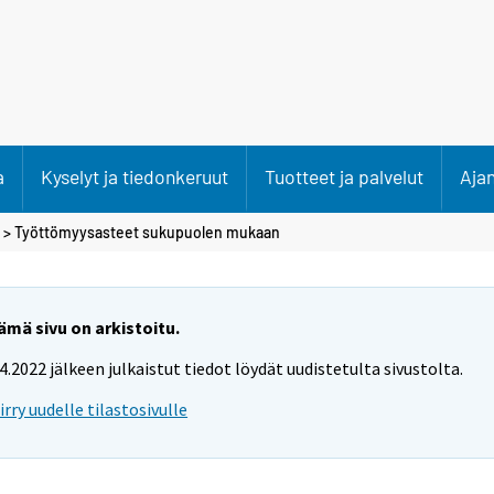
a
Kyselyt ja tiedonkeruut
Tuotteet ja palvelut
Aja
> Työttömyysasteet sukupuolen mukaan
ämä sivu on arkistoitu.
.4.2022 jälkeen julkaistut tiedot löydät uudistetulta sivustolta.
iirry uudelle tilastosivulle