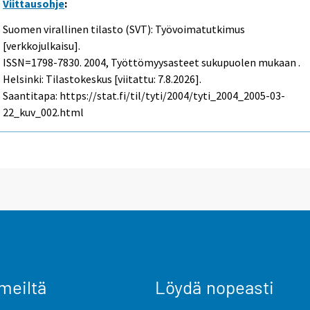
Viittausohje
:
Suomen virallinen tilasto (SVT): Työvoimatutkimus
[verkkojulkaisu].
ISSN=1798-7830. 2004, Työttömyysasteet sukupuolen mukaan .
Helsinki: Tilastokeskus [viitattu: 7.8.2026].
Saantitapa: https://stat.fi/til/tyti/2004/tyti_2004_2005-03-
22_kuv_002.html
meiltä
Löydä nopeasti