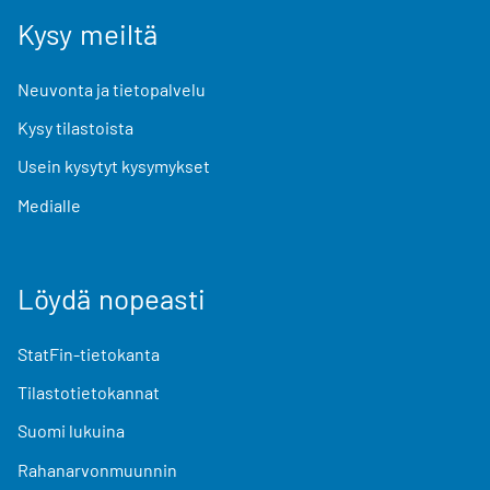
Kysy meiltä
Neuvonta ja tietopalvelu
Kysy tilastoista
Usein kysytyt kysymykset
Medialle
Löydä nopeasti
StatFin-tietokanta
Tilastotietokannat
Suomi lukuina
Rahanarvonmuunnin