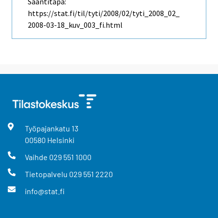
Saantitapa:
https://stat.fi/til/tyti/2008/02/tyti_2008_02_
2008-03-18_kuv_003_fi.html
Työpajankatu
13
00580
Helsinki
Vaihde
029 551 1000
Tietopalvelu
029 551 2220
info@stat.fi