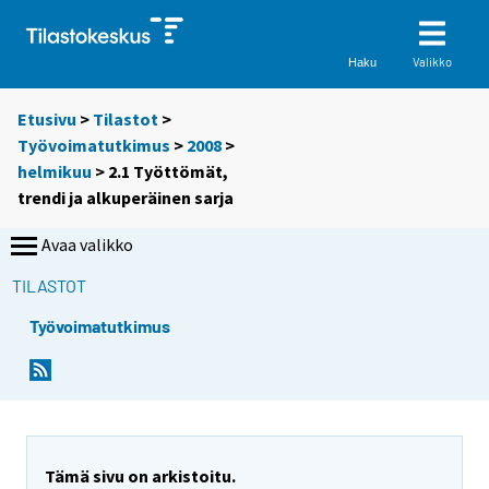
Valikko
Haku
Etusivu
>
Tilastot
>
Työvoimatutkimus
>
2008
>
helmikuu
> 2.1 Työttömät,
trendi ja alkuperäinen sarja
Avaa valikko
TILASTOT
Työvoimatutkimus
Tämä sivu on arkistoitu.